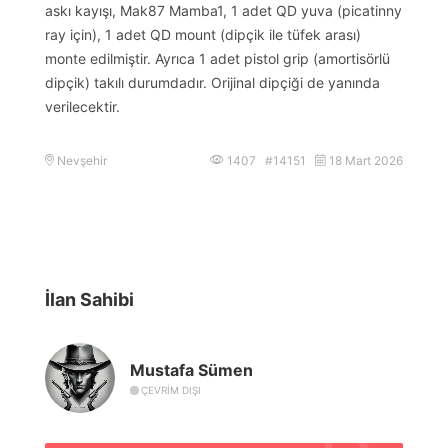
askı kayışı, Mak87 Mamba1, 1 adet QD yuva (picatinny
ray için), 1 adet QD mount (dipçik ile tüfek arası)
monte edilmiştir. Ayrıca 1 adet pistol grip (amortisörlü
dipçik) takılı durumdadır. Orijinal dipçiği de yanında
verilecektir.
Nevşehir
1407 #14151
18 Mart 2026
İlan Sahibi
Mustafa Sümen
ÇEVRIM DIŞI