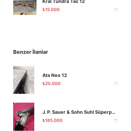
Kral Tundra Tac 12
₺
15.000
Benzer İlanlar
Ata Neo 12
₺
20.000
J. P. Sauer & Sohn Suhl Süperpoze
₺
185.000