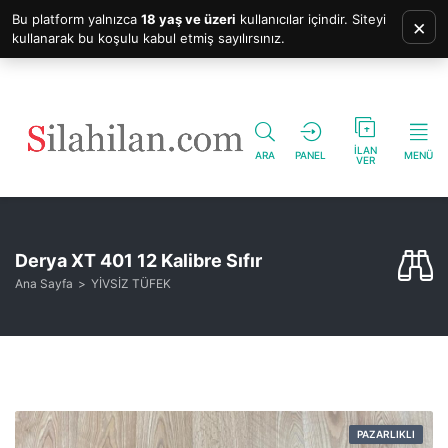
Bu platform yalnızca
18 yaş ve üzeri
kullanıcılar içindir. Siteyi
×
kullanarak bu koşulu kabul etmiş sayılırsınız.
İLAN
ARA
PANEL
MENÜ
VER
Derya XT 401 12 Kalibre Sıfır
Ana Sayfa
YİVSİZ TÜFEK
PAZARLIKLI