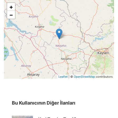
+
−
Leaflet
| ©
OpenStreetMap
contributors
Bu Kullanıcının Diğer İlanları