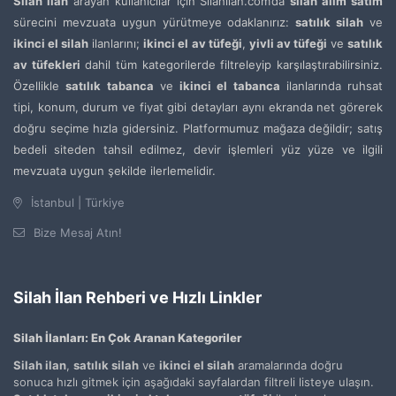
Silah ilan
arayan kullanıcılar için Silahilan.com’da
silah alım satım
sürecini mevzuata uygun yürütmeye odaklanırız:
satılık silah
ve
ikinci el silah
ilanlarını;
ikinci el av tüfeği
,
yivli av tüfeği
ve
satılık
av tüfekleri
dahil tüm kategorilerde filtreleyip karşılaştırabilirsiniz.
Özellikle
satılık tabanca
ve
ikinci el tabanca
ilanlarında ruhsat
tipi, konum, durum ve fiyat gibi detayları aynı ekranda net görerek
doğru seçime hızla gidersiniz. Platformumuz mağaza değildir; satış
bedeli siteden tahsil edilmez, devir işlemleri yüz yüze ve ilgili
mevzuata uygun şekilde ilerlemelidir.
İstanbul | Türkiye
Bize Mesaj Atın!
Silah İlan Rehberi ve Hızlı Linkler
Silah İlanları: En Çok Aranan Kategoriler
Silah ilan
,
satılık silah
ve
ikinci el silah
aramalarında doğru
sonuca hızlı gitmek için aşağıdaki sayfalardan filtreli listeye ulaşın.