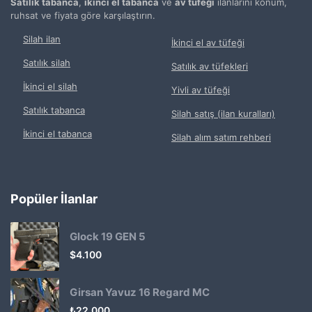
Satılık tabanca
,
ikinci el tabanca
ve
av tüfeği
ilanlarını konum,
ruhsat ve fiyata göre karşılaştırın.
Silah ilan
İkinci el av tüfeği
Satılık silah
Satılık av tüfekleri
İkinci el silah
Yivli av tüfeği
Satılık tabanca
Silah satış (ilan kuralları)
İkinci el tabanca
Silah alım satım rehberi
Popüler İlanlar
Glock 19 GEN 5
$
4.100
Girsan Yavuz 16 Regard MC
₺
22.000