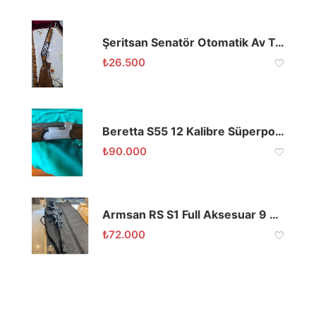
Şeritsan Senatör Otomatik Av Tüfeği
₺
26.500
Beretta S55 12 Kalibre Süperpoze Av Tüfeği
₺
90.000
Armsan RS S1 Full Aksesuar 9 TAKSİT VADE FARKSIZ
₺
72.000