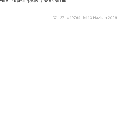
olabilir kamu görevlisinden satılık
127 #19764
10 Haziran 2026