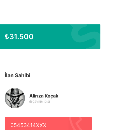
₺
31.500
İlan Sahibi
Alirıza Koçak
ÇEVRIM DIŞI
05453414XXX