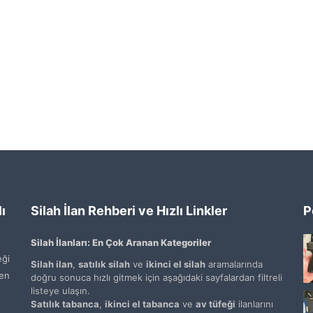
ı
Silah İlan Rehberi ve Hızlı Linkler
P
Silah İlanları: En Çok Aranan Kategoriler
ği
Silah ilan
,
satılık silah
ve
ikinci el silah
aramalarında
den
doğru sonuca hızlı gitmek için aşağıdaki sayfalardan filtreli
listeye ulaşın.
Satılık tabanca
,
ikinci el tabanca
ve
av tüfeği
ilanlarını