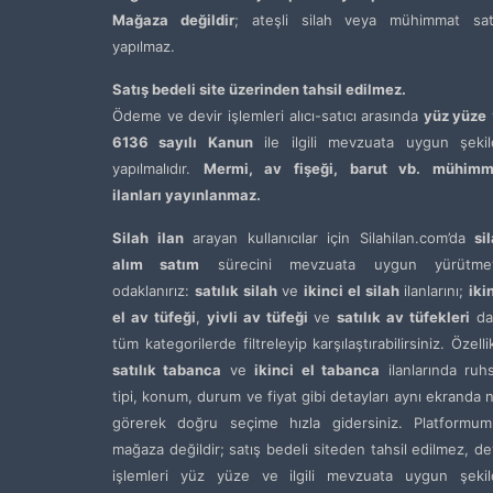
Mağaza değildir
; ateşli silah veya mühimmat satı
yapılmaz.
Satış bedeli site üzerinden tahsil edilmez.
Ödeme ve devir işlemleri alıcı-satıcı arasında
yüz yüze
6136 sayılı Kanun
ile ilgili mevzuata uygun şekil
yapılmalıdır.
Mermi, av fişeği, barut vb. mühimm
ilanları yayınlanmaz.
Silah ilan
arayan kullanıcılar için Silahilan.com’da
si
alım satım
sürecini mevzuata uygun yürütme
odaklanırız:
satılık silah
ve
ikinci el silah
ilanlarını;
iki
el av tüfeği
,
yivli av tüfeği
ve
satılık av tüfekleri
da
tüm kategorilerde filtreleyip karşılaştırabilirsiniz. Özelli
satılık tabanca
ve
ikinci el tabanca
ilanlarında ruh
tipi, konum, durum ve fiyat gibi detayları aynı ekranda 
görerek doğru seçime hızla gidersiniz. Platformum
mağaza değildir; satış bedeli siteden tahsil edilmez, de
işlemleri yüz yüze ve ilgili mevzuata uygun şekil