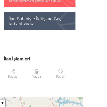
Telefon numarasını görmek için tıklayın
İlan Sahibiyle İletişime Geç
İlan ile ilgili soru sor
İlan İşlemleri
Paylaş
Yazdır
Favori
+