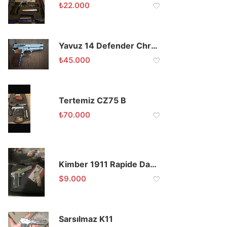
₺
22.000
Yavuz 14 Defender Chrome
₺
45.000
Tertemiz CZ75 B
₺
70.000
Kimber 1911 Rapide Dawn Kamu Personelinden
$
9.000
Sarsılmaz K11