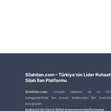
Silahilan.com – Türkiye’nin Lider Ruhsatl
Silah İlan Platformu
Silahilan.com
, ruhsatlı tabanca ve av tüfe
kategorilerinde ilan arayan kullanıcıları ilan üzerin
buluşturan
bağımsız bir ilan & dijital promosyon platformudur
.