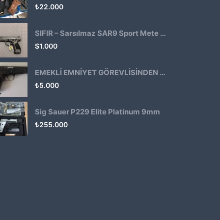
₺
22.000
SIFIR – Sarsılmaz SAR9 Sport Mete Haki
$
1.000
EMEKLİ EMNİYET GÖREVLİSİNDEN ATMACA 53 KLASİK14
₺
5.000
Sig Sauer P229 Elite Platinum 9mm
₺
255.000