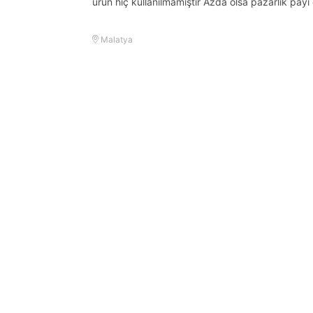
ürün hiç kullanılmamıştır Azda olsa pazarlık payı 
Malatya