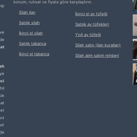
konum, ruhsat ve fiyata göre karşılaştırın.
şı
Silah ilan
İkinci el av tüfeği
Satılık silah
Satılık av tüfekleri
ve
İkinci el silah
Yivli av tüfeği
de
Satılık tabanca
Silah satış (ilan kuralları)
at
İkinci el tabanca
Silah alım satım rehberi
lah
ye
nci
hil
kle
sat
net
uz
vir
de