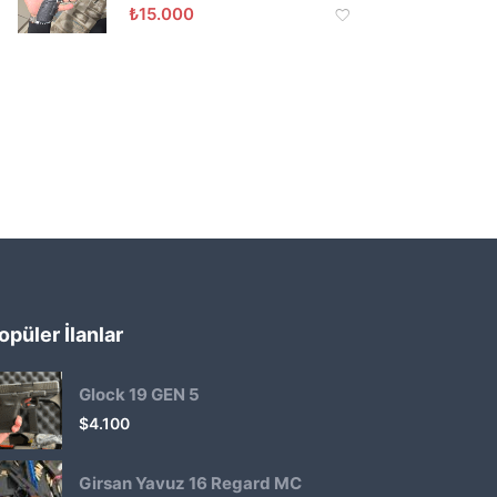
₺
15.000
opüler İlanlar
Glock 19 GEN 5
$
4.100
Girsan Yavuz 16 Regard MC