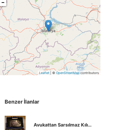
−
Leaflet
| ©
OpenStreetMap
contributors
Benzer İlanlar
Avukattan Sarsılmaz Kılınç 2000 Mega