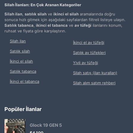
Silah İlanları: En Çok Aranan Kategoriler
Silah ilan
,
satılık silah
ve
ikinci el silah
aramalarında doğru
sonuca hızlı gitmek için aşağıdaki sayfalardan filtreli listeye ulaşın.
Satılık tabanca
,
ikinci el tabanca
ve
av tüfeği
ilanlarını konum,
ruhsat ve fiyata göre karşılaştırın.
Silah ilan
İkinci el av tüfeği
Satılık silah
Satılık av tüfekleri
İkinci el silah
Yivli av tüfeği
Satılık tabanca
Silah satış (ilan kuralları)
İkinci el tabanca
Silah alım satım rehberi
Popüler İlanlar
Glock 19 GEN 5
$
4.100