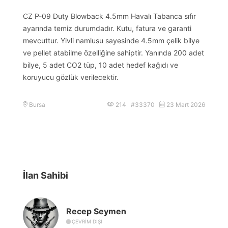
CZ P-09 Duty Blowback 4.5mm Havalı Tabanca sıfır
ayarında temiz durumdadır. Kutu, fatura ve garanti
mevcuttur. Yivli namlusu sayesinde 4.5mm çelik bilye
ve pellet atabilme özelliğine sahiptir. Yanında 200 adet
bilye, 5 adet CO2 tüp, 10 adet hedef kağıdı ve
koruyucu gözlük verilecektir.
Bursa
214 #33370
23 Mart 2026
İlan Sahibi
Recep Seymen
ÇEVRIM DIŞI