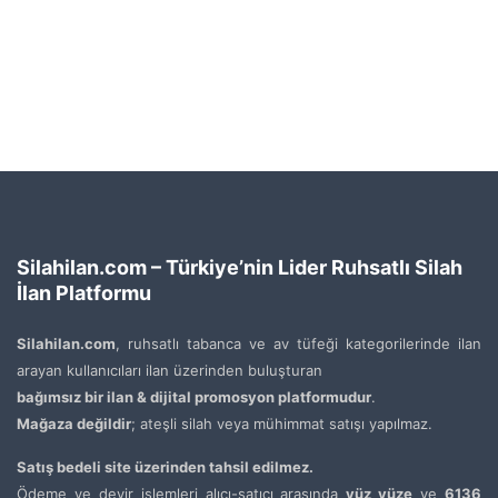
Silahilan.com – Türkiye’nin Lider Ruhsatlı Silah
İlan Platformu
Silahilan.com
, ruhsatlı tabanca ve av tüfeği kategorilerinde ilan
arayan kullanıcıları ilan üzerinden buluşturan
bağımsız bir ilan & dijital promosyon platformudur
.
Mağaza değildir
; ateşli silah veya mühimmat satışı yapılmaz.
Satış bedeli site üzerinden tahsil edilmez.
Ödeme ve devir işlemleri alıcı-satıcı arasında
yüz yüze
ve
6136