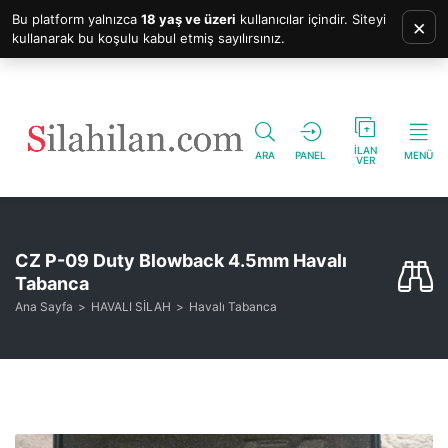
Bu platform yalnızca
18 yaş ve üzeri
kullanıcılar içindir. Siteyi
×
kullanarak bu koşulu kabul etmiş sayılırsınız.
İLAN
ARA
PANEL
MENÜ
VER
CZ P-09 Duty Blowback 4.5mm Havalı
Tabanca
Ana Sayfa
HAVALI SİLAH
Havalı Tabanca