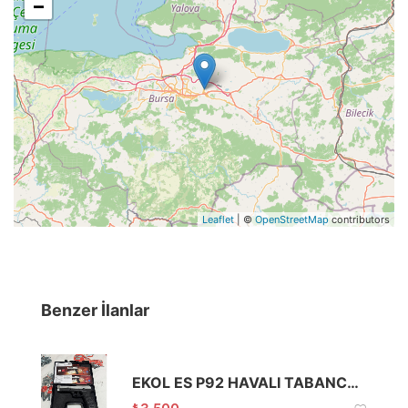
−
Leaflet
| ©
OpenStreetMap
contributors
Benzer İlanlar
EKOL ES P92 HAVALI TABANCA SIFIR GİBİ