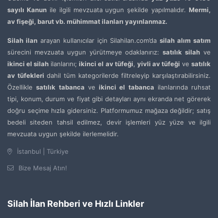
sayılı Kanun
ile ilgili mevzuata uygun şekilde yapılmalıdır.
Mermi,
av fişeği, barut vb. mühimmat ilanları yayınlanmaz.
Silah ilan
arayan kullanıcılar için Silahilan.com’da
silah alım satım
sürecini mevzuata uygun yürütmeye odaklanırız:
satılık silah
ve
ikinci el silah
ilanlarını;
ikinci el av tüfeği
,
yivli av tüfeği
ve
satılık
av tüfekleri
dahil tüm kategorilerde filtreleyip karşılaştırabilirsiniz.
Özellikle
satılık tabanca
ve
ikinci el tabanca
ilanlarında ruhsat
tipi, konum, durum ve fiyat gibi detayları aynı ekranda net görerek
doğru seçime hızla gidersiniz. Platformumuz mağaza değildir; satış
bedeli siteden tahsil edilmez, devir işlemleri yüz yüze ve ilgili
mevzuata uygun şekilde ilerlemelidir.
İstanbul | Türkiye
Bize Mesaj Atın!
Silah İlan Rehberi ve Hızlı Linkler