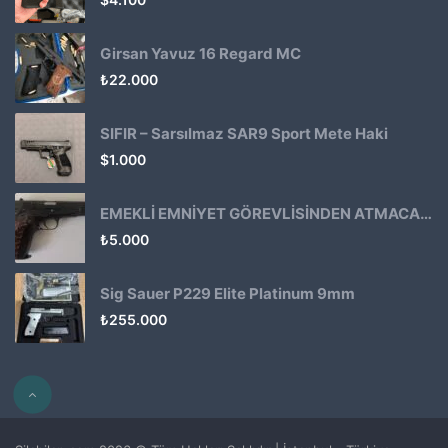
Girsan Yavuz 16 Regard MC
₺
22.000
SIFIR – Sarsılmaz SAR9 Sport Mete Haki
$
1.000
EMEKLİ EMNİYET GÖREVLİSİNDEN ATMACA 53 KLASİK14
₺
5.000
Sig Sauer P229 Elite Platinum 9mm
₺
255.000