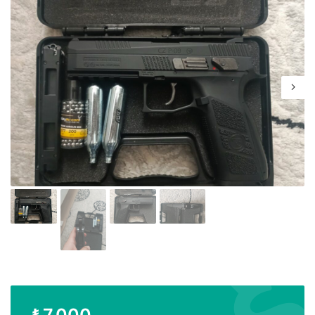
₺
7.000