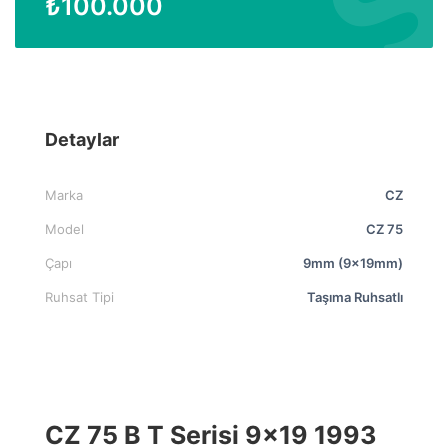
₺
100.000
Detaylar
Marka
CZ
Model
CZ 75
Çapı
9mm (9x19mm)
Ruhsat Tipi
Taşıma Ruhsatlı
CZ 75 B T Serisi 9×19 1993