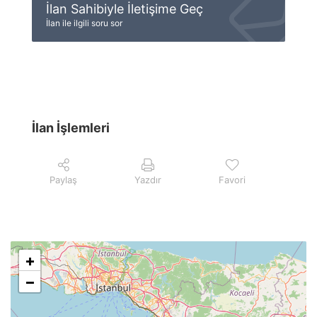
İlan Sahibiyle İletişime Geç
İlan ile ilgili soru sor
İlan İşlemleri
Paylaş
Yazdır
Favori
+
−