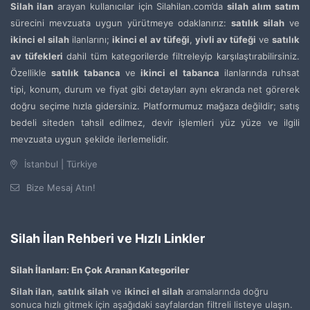
Silah ilan
arayan kullanıcılar için Silahilan.com’da
silah alım satım
sürecini mevzuata uygun yürütmeye odaklanırız:
satılık silah
ve
ikinci el silah
ilanlarını;
ikinci el av tüfeği
,
yivli av tüfeği
ve
satılık
av tüfekleri
dahil tüm kategorilerde filtreleyip karşılaştırabilirsiniz.
Özellikle
satılık tabanca
ve
ikinci el tabanca
ilanlarında ruhsat
tipi, konum, durum ve fiyat gibi detayları aynı ekranda net görerek
doğru seçime hızla gidersiniz. Platformumuz mağaza değildir; satış
bedeli siteden tahsil edilmez, devir işlemleri yüz yüze ve ilgili
mevzuata uygun şekilde ilerlemelidir.
İstanbul | Türkiye
Bize Mesaj Atın!
Silah İlan Rehberi ve Hızlı Linkler
Silah İlanları: En Çok Aranan Kategoriler
Silah ilan
,
satılık silah
ve
ikinci el silah
aramalarında doğru
sonuca hızlı gitmek için aşağıdaki sayfalardan filtreli listeye ulaşın.