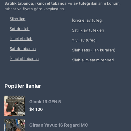
Satılık tabanca
,
ikinci el tabanca
ve
av tüfeği
ilanlarını konum,
ruhsat ve fiyata göre karşılaştırın.
Silah ilan
İkinci el av tüfeği
Satılık silah
Satılık av tüfekleri
İkinci el silah
Yivli av tüfeği
Satılık tabanca
Silah satış (ilan kuralları)
İkinci el tabanca
Silah alım satım rehberi
Popüler İlanlar
Glock 19 GEN 5
$
4.100
Girsan Yavuz 16 Regard MC