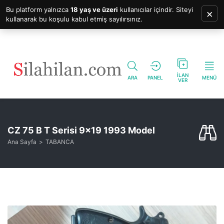
Bu platform yalnızca
18 yaş ve üzeri
kullanıcılar içindir. Siteyi
×
kullanarak bu koşulu kabul etmiş sayılırsınız.
İLAN
ARA
PANEL
MENÜ
VER
CZ 75 B T Serisi 9×19 1993 Model
Ana Sayfa
TABANCA