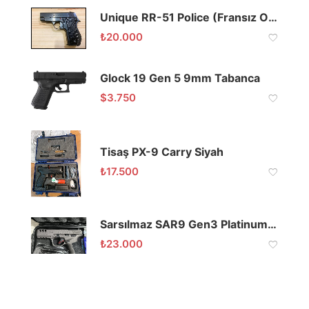
Unique RR-51 Police (Fransız Onlusu)
₺
20.000
Glock 19 Gen 5 9mm Tabanca
$
3.750
Tisaş PX-9 Carry Siyah
₺
17.500
Sarsılmaz SAR9 Gen3 Platinum 9×19
₺
23.000