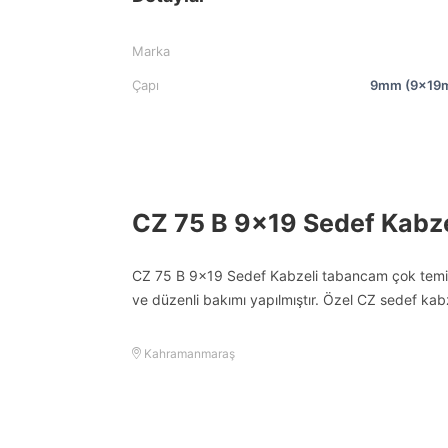
Marka
Çapı
9mm (9x19
CZ 75 B 9×19 Sedef Kabze
CZ 75 B 9×19 Sedef Kabzeli tabancam çok temiz
ve düzenli bakımı yapılmıştır. Özel CZ sedef kab
Kahramanmaraş