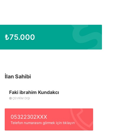
₺
75.000
İlan Sahibi
Faki ibrahim Kundakcı
ÇEVRIM DIŞI
05322302XXX
Telefon numarasını görmek için tıklayın