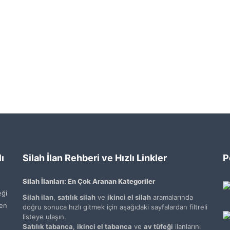
ı
Silah İlan Rehberi ve Hızlı Linkler
P
Silah İlanları: En Çok Aranan Kategoriler
ği
Silah ilan
,
satılık silah
ve
ikinci el silah
aramalarında
den
doğru sonuca hızlı gitmek için aşağıdaki sayfalardan filtreli
listeye ulaşın.
Satılık tabanca
,
ikinci el tabanca
ve
av tüfeği
ilanlarını