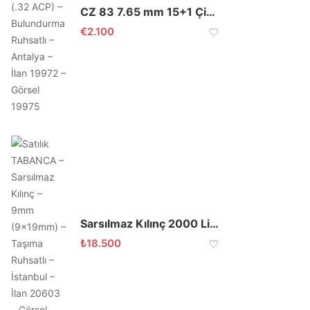
CZ 83 7.65 mm 15+1 Çift Yön Emniyetli
€
2.100
Sarsılmaz Kılınç 2000 Light Tabanca
₺
18.500