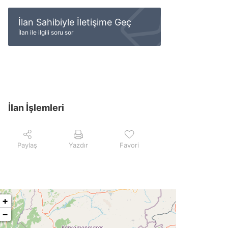
İlan Sahibiyle İletişime Geç
İlan ile ilgili soru sor
İlan İşlemleri
Paylaş
Yazdır
Favori
+
−