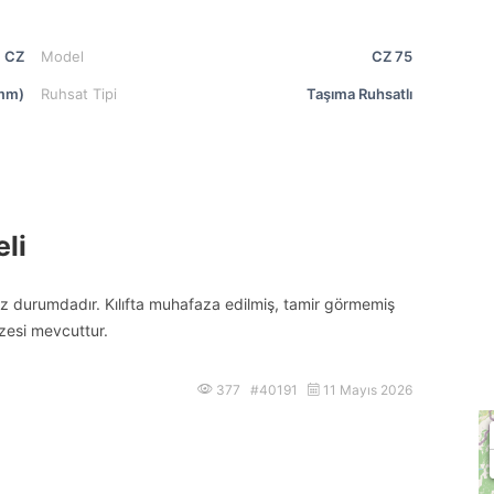
CZ
Model
CZ 75
mm)
Ruhsat Tipi
Taşıma Ruhsatlı
li
 durumdadır. Kılıfta muhafaza edilmiş, tamir görmemiş
zesi mevcuttur.
377 #40191
11 Mayıs 2026