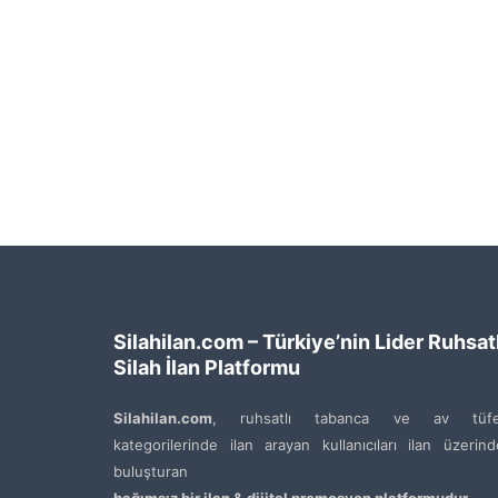
Silahilan.com – Türkiye’nin Lider Ruhsatl
Silah İlan Platformu
Silahilan.com
, ruhsatlı tabanca ve av tüfe
kategorilerinde ilan arayan kullanıcıları ilan üzerin
buluşturan
bağımsız bir ilan & dijital promosyon platformudur
.