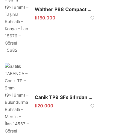
Walther P88 Compact 9mm
₺
150.000
Canik TP9 SFx Sıfırdan Farksız
₺
20.000