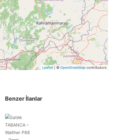
Leaflet
| ©
OpenStreetMap
contributors
Benzer İlanlar