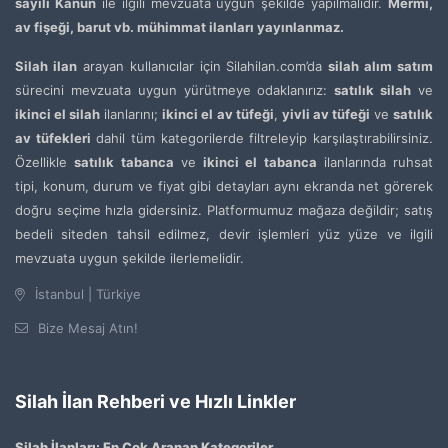
sayılı Kanun
ile ilgili mevzuata uygun şekilde yapılmalıdır.
Mermi,
av fişeği, barut vb. mühimmat ilanları yayınlanmaz.
Silah ilan
arayan kullanıcılar için Silahilan.com’da
silah alım satım
sürecini mevzuata uygun yürütmeye odaklanırız:
satılık silah
ve
ikinci el silah
ilanlarını;
ikinci el av tüfeği
,
yivli av tüfeği
ve
satılık
av tüfekleri
dahil tüm kategorilerde filtreleyip karşılaştırabilirsiniz.
Özellikle
satılık tabanca
ve
ikinci el tabanca
ilanlarında ruhsat
tipi, konum, durum ve fiyat gibi detayları aynı ekranda net görerek
doğru seçime hızla gidersiniz. Platformumuz mağaza değildir; satış
bedeli siteden tahsil edilmez, devir işlemleri yüz yüze ve ilgili
mevzuata uygun şekilde ilerlemelidir.
İstanbul | Türkiye
Bize Mesaj Atın!
Silah İlan Rehberi ve Hızlı Linkler
Silah İlanları: En Çok Aranan Kategoriler