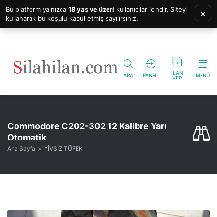
Bu platform yalnızca
18 yaş ve üzeri
kullanıcılar içindir. Siteyi
×
kullanarak bu koşulu kabul etmiş sayılırsınız.
İLAN
ARA
PANEL
MENÜ
VER
Commodore C202-302 12 Kalibre Yarı
Otomatik
Ana Sayfa
YİVSİZ TÜFEK