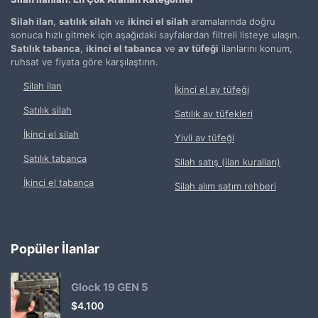
Silah ilan
,
satılık silah
ve
ikinci el silah
aramalarında doğru
sonuca hızlı gitmek için aşağıdaki sayfalardan filtreli listeye ulaşın.
Satılık tabanca
,
ikinci el tabanca
ve
av tüfeği
ilanlarını konum,
ruhsat ve fiyata göre karşılaştırın.
Silah ilan
İkinci el av tüfeği
Satılık silah
Satılık av tüfekleri
İkinci el silah
Yivli av tüfeği
Satılık tabanca
Silah satış (ilan kuralları)
İkinci el tabanca
Silah alım satım rehberi
Popüler İlanlar
Glock 19 GEN 5
$
4.100