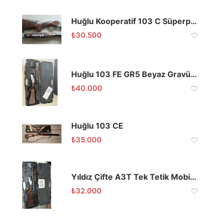
Huğlu Kooperatif 103 C Süperpoze 12 Cal Solak
₺
30.500
Huğlu 103 FE GR5 Beyaz Gravürlü Süperpoze Av Tüfeği
₺
40.000
Huğlu 103 CE
₺
35.000
Yıldız Çifte A3T Tek Tetik Mobil Şok Selektör Sıfır
₺
32.000