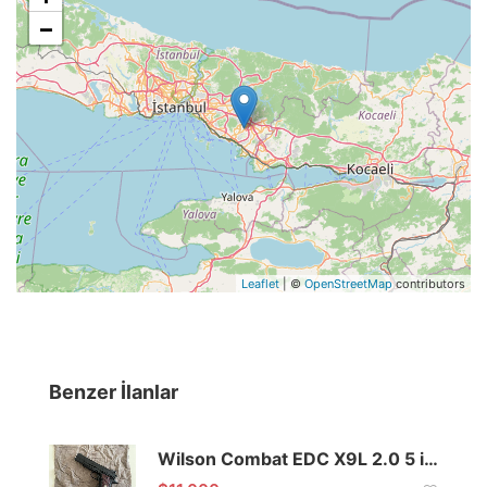
−
Leaflet
| ©
OpenStreetMap
contributors
Benzer İlanlar
Wilson Combat EDC X9L 2.0 5 inch 9mm