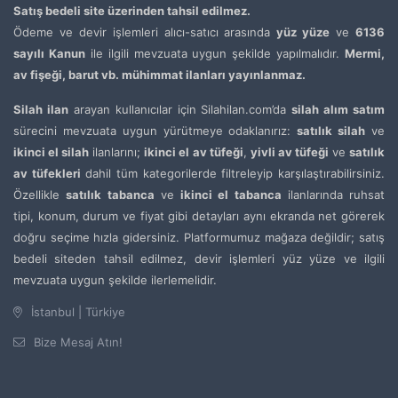
Satış bedeli site üzerinden tahsil edilmez.
Ödeme ve devir işlemleri alıcı-satıcı arasında
yüz yüze
ve
6136
sayılı Kanun
ile ilgili mevzuata uygun şekilde yapılmalıdır.
Mermi,
av fişeği, barut vb. mühimmat ilanları yayınlanmaz.
Silah ilan
arayan kullanıcılar için Silahilan.com’da
silah alım satım
sürecini mevzuata uygun yürütmeye odaklanırız:
satılık silah
ve
ikinci el silah
ilanlarını;
ikinci el av tüfeği
,
yivli av tüfeği
ve
satılık
av tüfekleri
dahil tüm kategorilerde filtreleyip karşılaştırabilirsiniz.
Özellikle
satılık tabanca
ve
ikinci el tabanca
ilanlarında ruhsat
tipi, konum, durum ve fiyat gibi detayları aynı ekranda net görerek
doğru seçime hızla gidersiniz. Platformumuz mağaza değildir; satış
bedeli siteden tahsil edilmez, devir işlemleri yüz yüze ve ilgili
mevzuata uygun şekilde ilerlemelidir.
İstanbul | Türkiye
Bize Mesaj Atın!