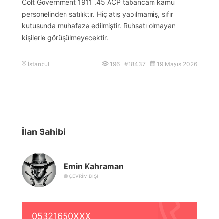
Colt Government 1911 .45 ACP tabancam kamu
personelinden satılıktır. Hiç atış yapılmamiş, sıfır
kutusunda muhafaza edilmiştir. Ruhsatı olmayan
kişilerle görüşülmeyecektir.
İstanbul
196 #18437
19 Mayıs 2026
İlan Sahibi
Emin Kahraman
ÇEVRIM DIŞI
05321650XXX