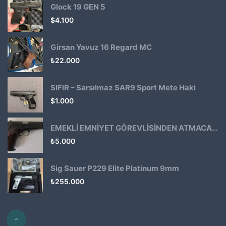
Glock 19 GEN 5
$
4.100
Girsan Yavuz 16 Regard MC
₺
22.000
SIFIR – Sarsılmaz SAR9 Sport Mete Haki
$
1.000
EMEKLİ EMNİYET GÖREVLİSİNDEN ATMACA 53 KLASİK14
₺
5.000
Sig Sauer P229 Elite Platinum 9mm
₺
255.000