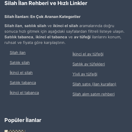
Silah İlan Rehberi ve Hızlı Linkler
Silah İlanları: En Çok Aranan Kategoriler
Silah ilan
,
satılık silah
ve
ikinci el silah
aramalarında doğru
sonuca hızlı gitmek için aşağıdaki sayfalardan filtreli listeye ulaşın.
Satılık tabanca
,
ikinci el tabanca
ve
av tüfeği
ilanlarını konum,
ruhsat ve fiyata göre karşılaştırın.
Silah ilan
İkinci el av tüfeği
Satılık silah
Satılık av tüfekleri
İkinci el silah
Yivli av tüfeği
Satılık tabanca
Silah satış (ilan kuralları)
İkinci el tabanca
Silah alım satım rehberi
Popüler İlanlar