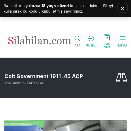
Bu platform yalnızca
18 yaş ve üzeri
kullanıcılar içindir. Siteyi
×
kullanarak bu koşulu kabul etmiş sayılırsınız.
İLAN
ARA
PANEL
MENÜ
VER
Colt Government 1911 .45 ACP
Ana Sayfa
TABANCA