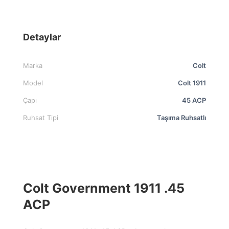
Detaylar
Marka
Colt
Model
Colt 1911
Çapı
45 ACP
Ruhsat Tipi
Taşıma Ruhsatlı
Colt Government 1911 .45
ACP