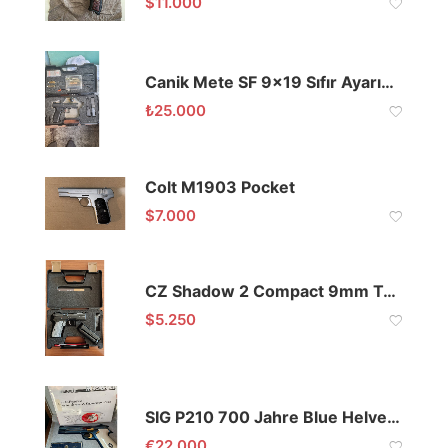
$
11.000
Canik Mete SF 9×19 Sıfır Ayarında
₺
25.000
Colt M1903 Pocket
$
7.000
CZ Shadow 2 Compact 9mm Tabanca
$
5.250
SIG P210 700 Jahre Blue Helvetica 9mm
€
22.000