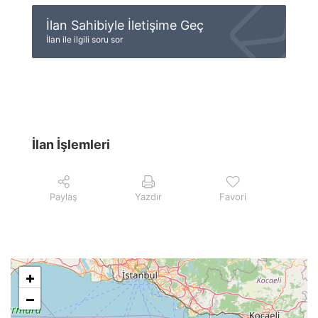
İlan Sahibiyle İletişime Geç
İlan ile ilgili soru sor
İlan İşlemleri
Paylaş
Yazdır
Favori
+
−