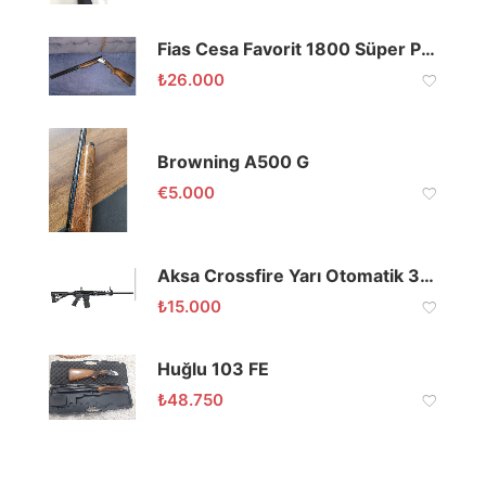
Fias Cesa Favorit 1800 Süper Poze
₺
26.000
Browning A500 G
€
5.000
Aksa Crossfire Yarı Otomatik 36 Kalibre Av Tüfeği
₺
15.000
Huğlu 103 FE
₺
48.750