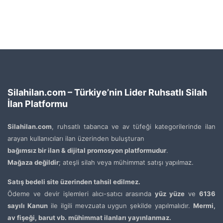
Silahilan.com – Türkiye’nin Lider Ruhsatlı Silah
İlan Platformu
Silahilan.com
, ruhsatlı tabanca ve av tüfeği kategorilerinde ilan
arayan kullanıcıları ilan üzerinden buluşturan
bağımsız bir ilan & dijital promosyon platformudur
.
Mağaza değildir
; ateşli silah veya mühimmat satışı yapılmaz.
Satış bedeli site üzerinden tahsil edilmez.
Ödeme ve devir işlemleri alıcı-satıcı arasında
yüz yüze
ve
6136
sayılı Kanun
ile ilgili mevzuata uygun şekilde yapılmalıdır.
Mermi,
av fişeği, barut vb. mühimmat ilanları yayınlanmaz.