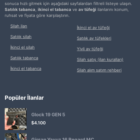
sonuca hızlı gitmek için aşağıdaki sayfalardan filtreli listeye ulaşın.
Satılık tabanca
,
ikinci el tabanca
ve
av tüfeği
ilanlarını konum,
ruhsat ve fiyata göre karşılaştırın.
Silah ilan
İkinci el av tüfeği
Satılık silah
Satılık av tüfekleri
İkinci el silah
Yivli av tüfeği
Satılık tabanca
Silah satış (ilan kuralları)
İkinci el tabanca
Silah alım satım rehberi
Popüler İlanlar
Glock 19 GEN 5
$
4.100
Girsan Yavuz 16 Regard MC