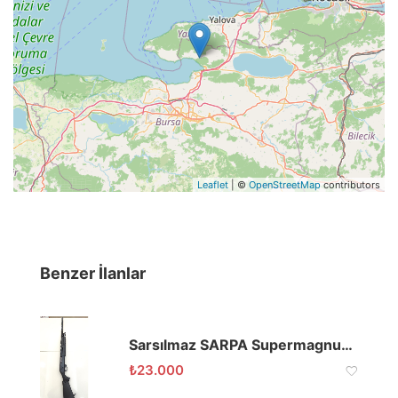
Leaflet
| ©
OpenStreetMap
contributors
Benzer İlanlar
Sarsılmaz SARPA Supermagnum Pompalı
₺
23.000