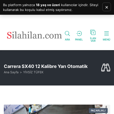
Bu platform yalnızca
18 yaş ve üzeri
kullanıcılar içindir. Siteyi
×
kullanarak bu koşulu kabul etmiş sayılırsınız.
İLAN
ARA
PANEL
MENÜ
VER
Carrera SX40 12 Kalibre Yarı Otomatik
Ana Sayfa
YİVSİZ TÜFEK
PAZARLIKLI