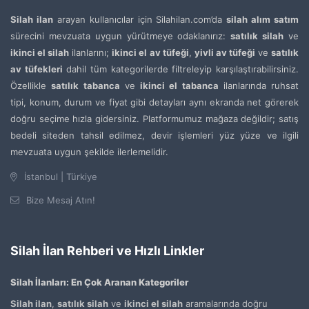
Silah ilan
arayan kullanıcılar için Silahilan.com’da
silah alım satım
sürecini mevzuata uygun yürütmeye odaklanırız:
satılık silah
ve
ikinci el silah
ilanlarını;
ikinci el av tüfeği
,
yivli av tüfeği
ve
satılık
av tüfekleri
dahil tüm kategorilerde filtreleyip karşılaştırabilirsiniz.
Özellikle
satılık tabanca
ve
ikinci el tabanca
ilanlarında ruhsat
tipi, konum, durum ve fiyat gibi detayları aynı ekranda net görerek
doğru seçime hızla gidersiniz. Platformumuz mağaza değildir; satış
bedeli siteden tahsil edilmez, devir işlemleri yüz yüze ve ilgili
mevzuata uygun şekilde ilerlemelidir.
İstanbul | Türkiye
Bize Mesaj Atın!
Silah İlan Rehberi ve Hızlı Linkler
Silah İlanları: En Çok Aranan Kategoriler
Silah ilan
,
satılık silah
ve
ikinci el silah
aramalarında doğru