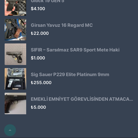
Glock 19 GEN 5
$
4.100
Girsan Yavuz 16 Regard MC
₺
22.000
SIFIR – Sarsılmaz SAR9 Sport Mete Haki
$
1.000
Sig Sauer P229 Elite Platinum 9mm
₺
255.000
EMEKLİ EMNİYET GÖREVLİSİNDEN ATMACA 53 KLASİK14
₺
5.000