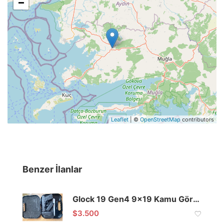
−
Leaflet
| ©
OpenStreetMap
contributors
Benzer İlanlar
Glock 19 Gen4 9×19 Kamu Görevlisinden
$
3.500