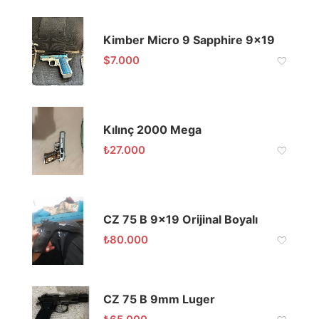
Kimber Micro 9 Sapphire 9×19
$
7.000
Kılınç 2000 Mega
₺
27.000
CZ 75 B 9×19 Orijinal Boyalı
₺
80.000
CZ 75 B 9mm Luger