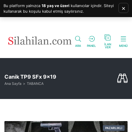
Bu platform yalnızca
18 yaş ve üzeri
kullanıcılar içindir. Siteyi
×
kullanarak bu koşulu kabul etmiş sayılırsınız.
İLAN
ARA
PANEL
MENÜ
VER
Canik TP9 SFx 9×19
Ana Sayfa
TABANCA
PAZARLIKLI