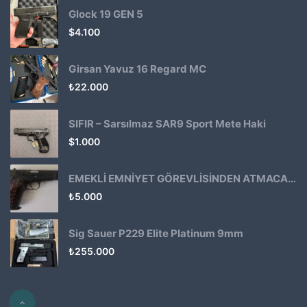
Glock 19 GEN 5
$
4.100
Girsan Yavuz 16 Regard MC
₺
22.000
SIFIR – Sarsılmaz SAR9 Sport Mete Haki
$
1.000
EMEKLİ EMNİYET GÖREVLİSİNDEN ATMACA 53 KLASİK14
₺
5.000
Sig Sauer P229 Elite Platinum 9mm
₺
255.000