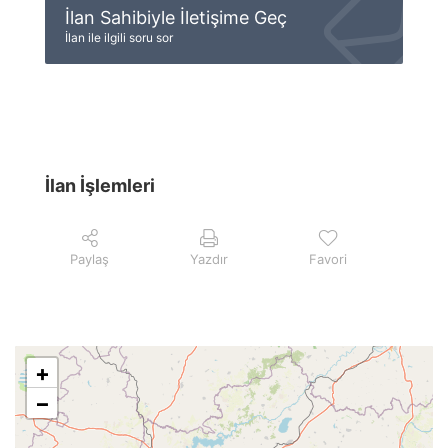
İlan Sahibiyle İletişime Geç
İlan ile ilgili soru sor
İlan İşlemleri
Paylaş
Yazdır
Favori
+
−