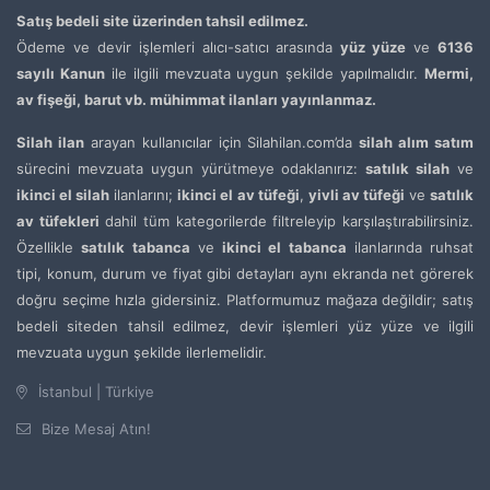
Satış bedeli site üzerinden tahsil edilmez.
Ödeme ve devir işlemleri alıcı-satıcı arasında
yüz yüze
ve
6136
sayılı Kanun
ile ilgili mevzuata uygun şekilde yapılmalıdır.
Mermi,
av fişeği, barut vb. mühimmat ilanları yayınlanmaz.
Silah ilan
arayan kullanıcılar için Silahilan.com’da
silah alım satım
sürecini mevzuata uygun yürütmeye odaklanırız:
satılık silah
ve
ikinci el silah
ilanlarını;
ikinci el av tüfeği
,
yivli av tüfeği
ve
satılık
av tüfekleri
dahil tüm kategorilerde filtreleyip karşılaştırabilirsiniz.
Özellikle
satılık tabanca
ve
ikinci el tabanca
ilanlarında ruhsat
tipi, konum, durum ve fiyat gibi detayları aynı ekranda net görerek
doğru seçime hızla gidersiniz. Platformumuz mağaza değildir; satış
bedeli siteden tahsil edilmez, devir işlemleri yüz yüze ve ilgili
mevzuata uygun şekilde ilerlemelidir.
İstanbul | Türkiye
Bize Mesaj Atın!