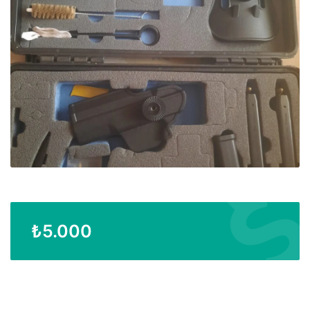
₺
5.000