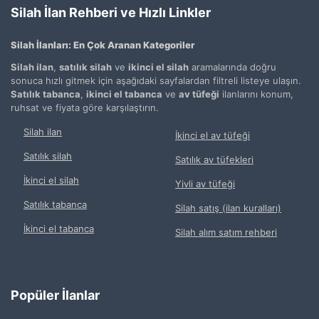
Silah İlan Rehberi ve Hızlı Linkler
Silah İlanları: En Çok Aranan Kategoriler
Silah ilan
,
satılık silah
ve
ikinci el silah
aramalarında doğru
sonuca hızlı gitmek için aşağıdaki sayfalardan filtreli listeye ulaşın.
Satılık tabanca
,
ikinci el tabanca
ve
av tüfeği
ilanlarını konum,
ruhsat ve fiyata göre karşılaştırın.
Silah ilan
İkinci el av tüfeği
Satılık silah
Satılık av tüfekleri
İkinci el silah
Yivli av tüfeği
Satılık tabanca
Silah satış (ilan kuralları)
İkinci el tabanca
Silah alım satım rehberi
Popüler İlanlar