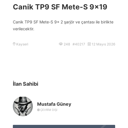
Canik TP9 SF Mete-S 9×19
Canik TP9 SF Mete-S 9x 2 şarjör ve çantası ile birlikte
verilecektir.
Kayseri
248 #40217
12 Mayıs 2026
İlan Sahibi
Mustafa Güney
ÇEVRIM DIŞI