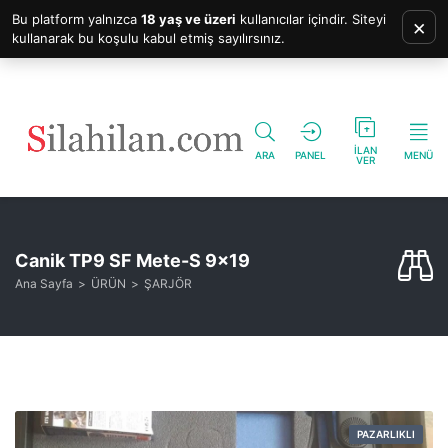
Bu platform yalnızca
18 yaş ve üzeri
kullanıcılar içindir. Siteyi
×
kullanarak bu koşulu kabul etmiş sayılırsınız.
İLAN
ARA
PANEL
MENÜ
VER
Canik TP9 SF Mete-S 9×19
Ana Sayfa
ÜRÜN
ŞARJÖR
PAZARLIKLI