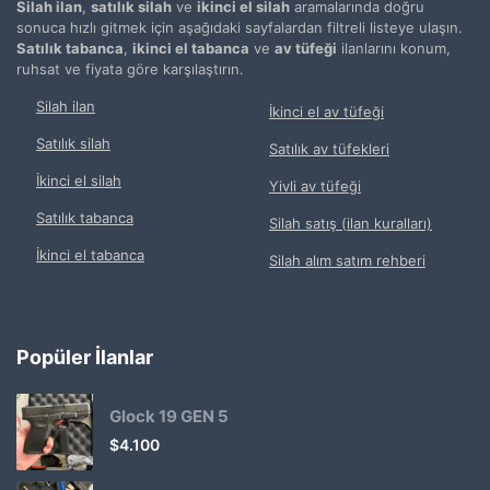
Silah ilan
,
satılık silah
ve
ikinci el silah
aramalarında doğru
sonuca hızlı gitmek için aşağıdaki sayfalardan filtreli listeye ulaşın.
Satılık tabanca
,
ikinci el tabanca
ve
av tüfeği
ilanlarını konum,
ruhsat ve fiyata göre karşılaştırın.
Silah ilan
İkinci el av tüfeği
Satılık silah
Satılık av tüfekleri
İkinci el silah
Yivli av tüfeği
Satılık tabanca
Silah satış (ilan kuralları)
İkinci el tabanca
Silah alım satım rehberi
Popüler İlanlar
Glock 19 GEN 5
$
4.100