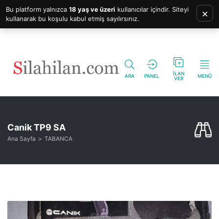
Bu platform yalnızca
18 yaş ve üzeri
kullanıcılar içindir. Siteyi
×
kullanarak bu koşulu kabul etmiş sayılırsınız.
İLAN
ARA
PANEL
MENÜ
VER
Canik TP9 SA
Ana Sayfa
TABANCA