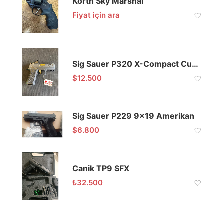
Korth Sky Marshal
Fiyat için ara
Sig Sauer P320 X-Compact Custom Works 9X19 – ROMEO1PRO Reddot
$
12.500
Sig Sauer P229 9×19 Amerikan
$
6.800
Canik TP9 SFX
₺
32.500