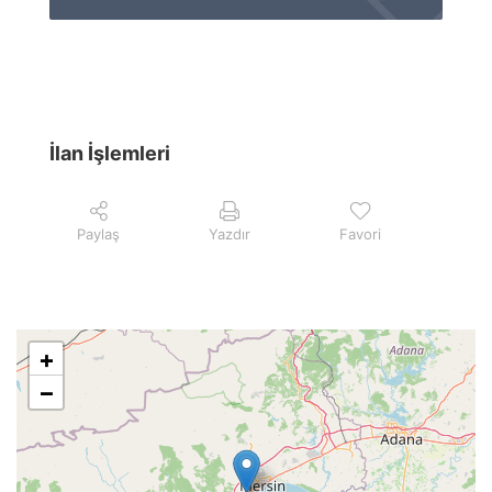
İlan İşlemleri
Paylaş
Yazdır
Favori
+
−