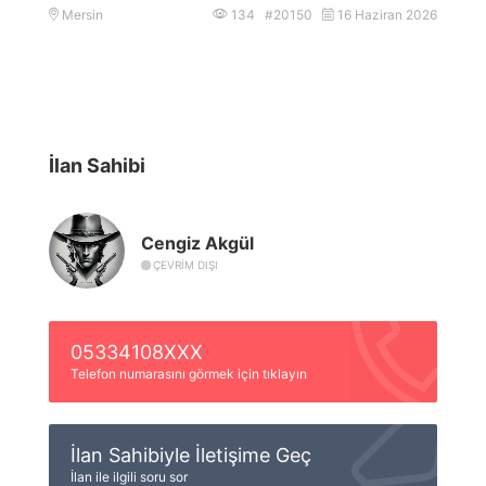
Mersin
134 #20150
16 Haziran 2026
İlan Sahibi
Cengiz Akgül
ÇEVRIM DIŞI
05334108XXX
Telefon numarasını görmek için tıklayın
İlan Sahibiyle İletişime Geç
İlan ile ilgili soru sor