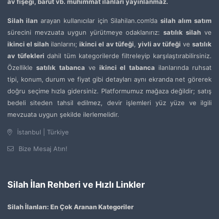
av fişeği, barut vb. mühimmat ilanları yayınlanmaz.
Silah ilan
arayan kullanıcılar için Silahilan.com’da
silah alım satım
sürecini mevzuata uygun yürütmeye odaklanırız:
satılık silah
ve
ikinci el silah
ilanlarını;
ikinci el av tüfeği
,
yivli av tüfeği
ve
satılık
av tüfekleri
dahil tüm kategorilerde filtreleyip karşılaştırabilirsiniz.
Özellikle
satılık tabanca
ve
ikinci el tabanca
ilanlarında ruhsat
tipi, konum, durum ve fiyat gibi detayları aynı ekranda net görerek
doğru seçime hızla gidersiniz. Platformumuz mağaza değildir; satış
bedeli siteden tahsil edilmez, devir işlemleri yüz yüze ve ilgili
mevzuata uygun şekilde ilerlemelidir.
İstanbul | Türkiye
Bize Mesaj Atın!
Silah İlan Rehberi ve Hızlı Linkler
Silah İlanları: En Çok Aranan Kategoriler