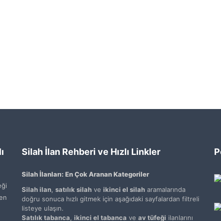
ı
Silah İlan Rehberi ve Hızlı Linkler
P
Silah İlanları: En Çok Aranan Kategoriler
ği
Silah ilan
,
satılık silah
ve
ikinci el silah
aramalarında
den
doğru sonuca hızlı gitmek için aşağıdaki sayfalardan filtreli
listeye ulaşın.
Satılık tabanca
,
ikinci el tabanca
ve
av tüfeği
ilanlarını