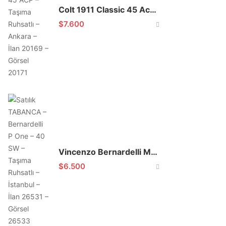
Colt 1911 Classic 45 Acp Sıfır
$
7.600
Vincenzo Bernardelli Model P. One
$
6.500