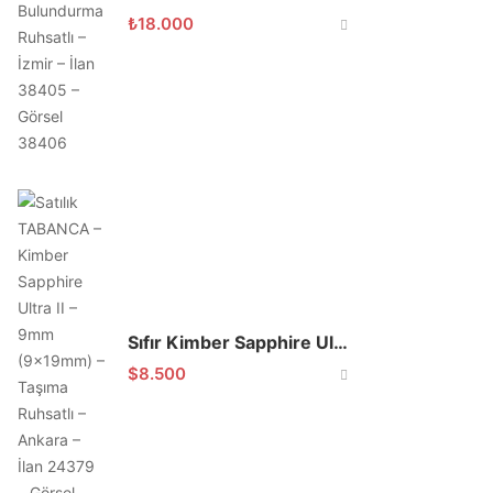
₺
18.000
Sıfır Kimber Sapphire Ultra II
$
8.500