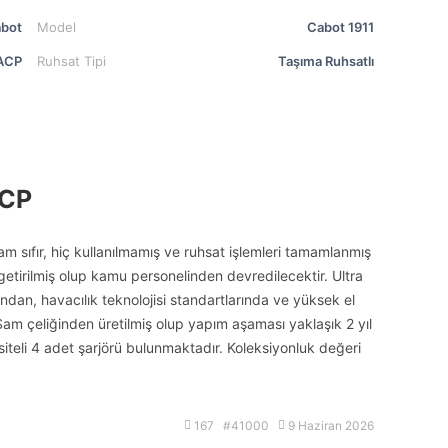
bot
Model
Cabot 1911
ACP
Ruhsat Tipi
Taşıma Ruhsatlı
ACP
 sıfır, hiç kullanılmamış ve ruhsat işlemleri tamamlanmış
etirilmiş olup kamu personelinden devredilecektir. Ultra
dan, havacılık teknolojisi standartlarında ve yüksek el
 Şam çeliğinden üretilmiş olup yapım aşaması yaklaşık 2 yıl
teli 4 adet şarjörü bulunmaktadır. Koleksiyonluk değeri
167 #41000
9 Haziran 2026