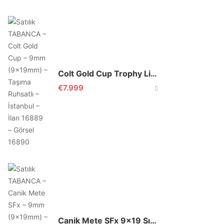
Colt Gold Cup Trophy Lite 9×19
€
7.999
Canik Mete SFx 9×19 Sıfır Ayarında