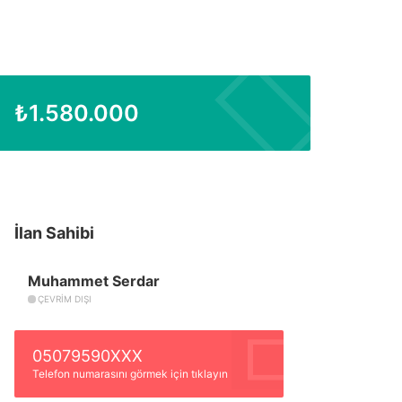
₺
1.580.000
İlan Sahibi
Muhammet Serdar
ÇEVRIM DIŞI
05079590XXX
Telefon numarasını görmek için tıklayın