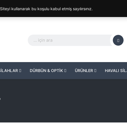
. Siteyi kullanarak bu koşulu kabul etmiş sayılırsınız.
SİLAHLAR
DÜRBÜN & OPTİK
ÜRÜNLER
HAVALI Sİ
P