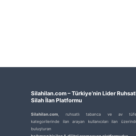
Silahilan.com – Türkiye’nin Lider Ruhsatl
Silah İlan Platformu
Silahilan.com
, ruhsatlı tabanca ve av tüfe
kategorilerinde ilan arayan kullanıcıları ilan üzerin
buluşturan
bağımsız bir ilan & dijital promosyon platformudur
.