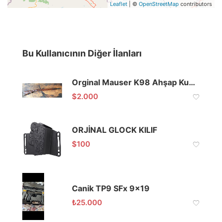
Leaflet
| ©
OpenStreetMap
contributors
Bu Kullanıcının Diğer İlanları
Orginal Mauser K98 Ahşap Kundak
$
2.000
ORJİNAL GLOCK KILIF
$
100
Canik TP9 SFx 9×19
₺
25.000