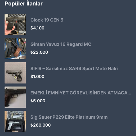
Popüler İlanlar
Glock 19 GEN 5
$
4.100
Girsan Yavuz 16 Regard MC
₺
22.000
SIFIR – Sarsılmaz SAR9 Sport Mete Haki
$
1.000
EMEKLİ EMNİYET GÖREVLİSİNDEN ATMACA 53 KLASİK14
₺
5.000
Sig Sauer P229 Elite Platinum 9mm
₺
260.000