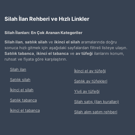
Silah İlan Rehberi ve Hızlı Linkler
Silah İlanları: En Çok Aranan Kategoriler
Silah ilan
,
satılık silah
ve
ikinci el silah
aramalarında doğru
sonuca hızlı gitmek için aşağıdaki sayfalardan filtreli listeye ulaşın.
Satılık tabanca
,
ikinci el tabanca
ve
av tüfeği
ilanlarını konum,
ruhsat ve fiyata göre karşılaştırın.
Silah ilan
İkinci el av tüfeği
Satılık silah
Satılık av tüfekleri
İkinci el silah
Yivli av tüfeği
Satılık tabanca
Silah satış (ilan kuralları)
İkinci el tabanca
Silah alım satım rehberi