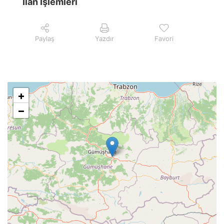
İlan İşlemleri
Paylaş
Yazdır
Favori
+
−