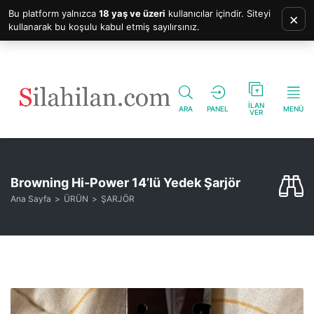
Bu platform yalnızca
18 yaş ve üzeri
kullanıcılar içindir. Siteyi
×
kullanarak bu koşulu kabul etmiş sayılırsınız.
İLAN
ARA
PANEL
MENÜ
VER
Browning Hi-Power 14’lü Yedek Şarjör
Ana Sayfa
ÜRÜN
ŞARJÖR