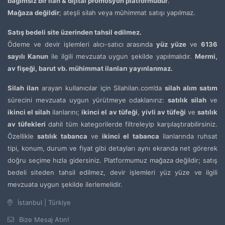
bağımsız bir ilan & dijital promosyon platformudur
.
Mağaza değildir
; ateşli silah veya mühimmat satışı yapılmaz.
Satış bedeli site üzerinden tahsil edilmez.
Ödeme ve devir işlemleri alıcı-satıcı arasında
yüz yüze
ve
6136
sayılı Kanun
ile ilgili mevzuata uygun şekilde yapılmalıdır.
Mermi,
av fişeği, barut vb. mühimmat ilanları yayınlanmaz.
Silah ilan
arayan kullanıcılar için Silahilan.com’da
silah alım satım
sürecini mevzuata uygun yürütmeye odaklanırız:
satılık silah
ve
ikinci el silah
ilanlarını;
ikinci el av tüfeği
,
yivli av tüfeği
ve
satılık
av tüfekleri
dahil tüm kategorilerde filtreleyip karşılaştırabilirsiniz.
Özellikle
satılık tabanca
ve
ikinci el tabanca
ilanlarında ruhsat
tipi, konum, durum ve fiyat gibi detayları aynı ekranda net görerek
doğru seçime hızla gidersiniz. Platformumuz mağaza değildir; satış
bedeli siteden tahsil edilmez, devir işlemleri yüz yüze ve ilgili
mevzuata uygun şekilde ilerlemelidir.
İstanbul | Türkiye
Bize Mesaj Atın!