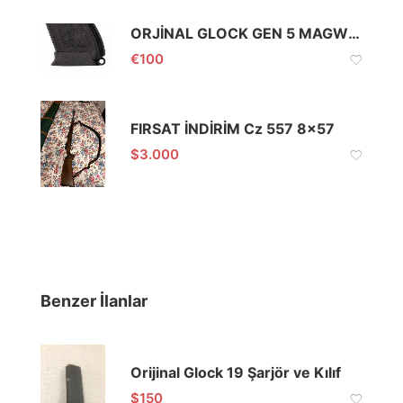
ORJİNAL GLOCK GEN 5 MAGWELL
€
100
FIRSAT İNDİRİM Cz 557 8×57
$
3.000
Benzer İlanlar
Orijinal Glock 19 Şarjör ve Kılıf
$
150