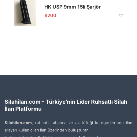
HK USP 9mm 15li Şarjör
$
200
Silahilan.com – Türkiye’nin Lider Ruhsatlı Silah
İlan Platformu
Silahilan.com
, ruhsatlı tabanca ve av tüfeği kategorilerinde ilan
arayan kullanıcıları ilan üzerinden buluşturan