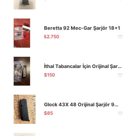
Beretta 92 Mec-Gar Şarjör 18+1
₺
2.750
İthal Tabancalar İçin Orijinal Şarjörler
$
150
Glock 43X 48 Orijinal Şarjör 9mm
$
85