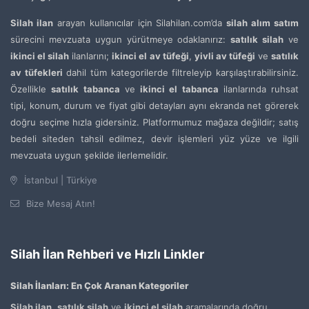
Silah ilan
arayan kullanıcılar için Silahilan.com’da
silah alım satım
sürecini mevzuata uygun yürütmeye odaklanırız:
satılık silah
ve
ikinci el silah
ilanlarını;
ikinci el av tüfeği
,
yivli av tüfeği
ve
satılık
av tüfekleri
dahil tüm kategorilerde filtreleyip karşılaştırabilirsiniz.
Özellikle
satılık tabanca
ve
ikinci el tabanca
ilanlarında ruhsat
tipi, konum, durum ve fiyat gibi detayları aynı ekranda net görerek
doğru seçime hızla gidersiniz. Platformumuz mağaza değildir; satış
bedeli siteden tahsil edilmez, devir işlemleri yüz yüze ve ilgili
mevzuata uygun şekilde ilerlemelidir.
İstanbul | Türkiye
Bize Mesaj Atın!
Silah İlan Rehberi ve Hızlı Linkler
Silah İlanları: En Çok Aranan Kategoriler
Silah ilan
,
satılık silah
ve
ikinci el silah
aramalarında doğru