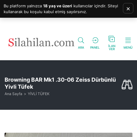
Bu platform yalnızca
18 yaş ve üzeri
kullanıcılar içindir. Siteyi
×
kullanarak bu koşulu kabul etmiş sayılırsınız.
İLAN
ARA
PANEL
MENÜ
VER
Browning BAR Mk1 .30-06 Zeiss Dürbünlü
Yivli Tüfek
Ana Sayfa
YİVLİ TÜFEK