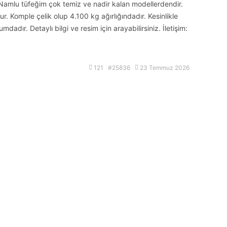
amlu tüfeğim çok temiz ve nadir kalan modellerdendir.
r. Komple çelik olup 4.100 kg ağırlığındadır. Kesinlikle
adır. Detaylı bilgi ve resim için arayabilirsiniz. İletişim:
121 #25836
23 Temmuz 2026