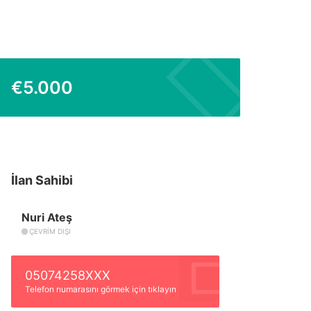
€
5.000
İlan Sahibi
Nuri Ateş
ÇEVRIM DIŞI
05074258XXX
Telefon numarasını görmek için tıklayın