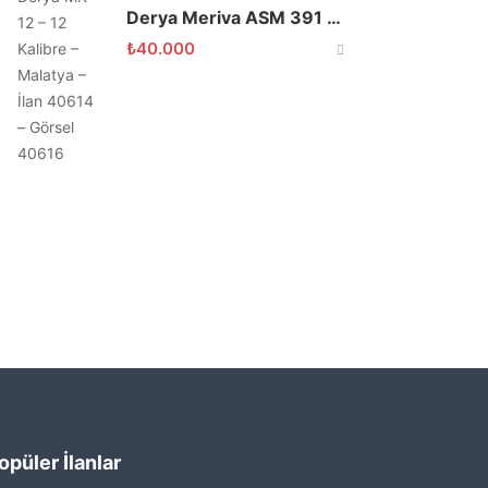
Derya Meriva ASM 391 X4 12 Kalibre 71 Namlu
₺
40.000
opüler İlanlar