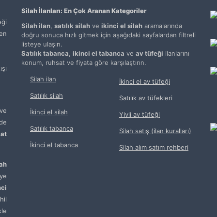
Silah İlanları: En Çok Aranan Kategoriler
ği
Silah ilan
,
satılık silah
ve
ikinci el silah
aramalarında
den
doğru sonuca hızlı gitmek için aşağıdaki sayfalardan filtreli
listeye ulaşın.
Satılık tabanca
,
ikinci el tabanca
ve
av tüfeği
ilanlarını
konum, ruhsat ve fiyata göre karşılaştırın.
şı
Silah ilan
İkinci el av tüfeği
Satılık silah
Satılık av tüfekleri
ve
İkinci el silah
Yivli av tüfeği
de
Satılık tabanca
Silah satış (ilan kuralları)
at
İkinci el tabanca
Silah alım satım rehberi
lah
ye
nci
hil
kle