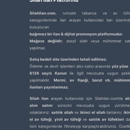
Silahilan.com
, ruhsatlı tabanca ve av tüfe
kategorilerinde ilan arayan kullanıcıları ilan üzerin
buluşturan
bağımsız bir ilan & dijital promosyon platformudur
.
Mağaza değildir
; ateşli silah veya mühimmat satı
yapılmaz.
Satış bedeli site üzerinden tahsil edilmez.
Ödeme ve devir işlemleri alıcı-satıcı arasında
yüz yüze
6136 sayılı Kanun
ile ilgili mevzuata uygun şekil
yapılmalıdır.
Mermi, av fişeği, barut vb. mühimm
ilanları yayınlanmaz.
Silah ilan
arayan kullanıcılar için Silahilan.com’da
si
alım satım
sürecini mevzuata uygun yürütme
odaklanırız:
satılık silah
ve
ikinci el silah
ilanlarını;
iki
el av tüfeği
,
yivli av tüfeği
ve
satılık av tüfekleri
da
tüm kategorilerde filtreleyip karşılaştırabilirsiniz. Özelli