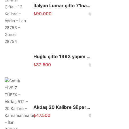
İtalyan Lumar çifte 71namlu
₺
90.000
Huğlu çifte 1993 yapım 76 cm 1.3 şok
₺
32.500
Akdaş 20 Kalibre Süperpoze Özel Yapım 66 cm Namlu
₺
47.500