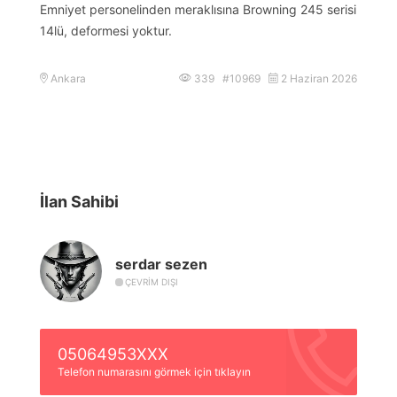
Emniyet personelinden meraklısına Browning 245 serisi
14lü, deformesi yoktur.
Ankara
339 #10969
2 Haziran 2026
İlan Sahibi
serdar sezen
ÇEVRIM DIŞI
05064953XXX
Telefon numarasını görmek için tıklayın