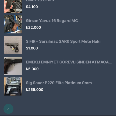
$
4.100
Girsan Yavuz 16 Regard MC
₺
22.000
SIFIR – Sarsılmaz SAR9 Sport Mete Haki
$
1.000
EMEKLİ EMNİYET GÖREVLİSİNDEN ATMACA 53 KLASİK14
₺
5.000
Sig Sauer P229 Elite Platinum 9mm
₺
255.000