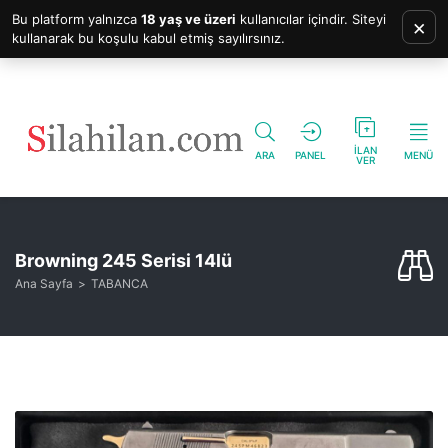
Bu platform yalnızca
18 yaş ve üzeri
kullanıcılar içindir. Siteyi
×
kullanarak bu koşulu kabul etmiş sayılırsınız.
İLAN
ARA
PANEL
MENÜ
VER
Browning 245 Serisi 14lü
Ana Sayfa
TABANCA