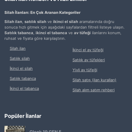
Silah İlanları: En Çok Aranan Kategoriler
Silah ilan
,
satılık silah
ve
ikinci el silah
aramalarında doğru
sonuca hızlı gitmek için aşağıdaki sayfalardan filtreli listeye ulaşın.
Satılık tabanca
,
ikinci el tabanca
ve
av tüfeği
ilanlarını konum,
ruhsat ve fiyata göre karşılaştırın.
Silah ilan
İkinci el av tüfeği
Satılık silah
Satılık av tüfekleri
İkinci el silah
Yivli av tüfeği
Satılık tabanca
Silah satış (ilan kuralları)
İkinci el tabanca
Silah alım satım rehberi
Popüler İlanlar
Glock 19 GEN 5