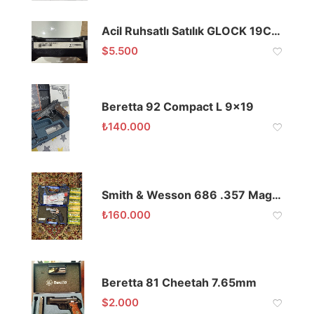
Acil Ruhsatlı Satılık GLOCK 19C 9×19
$
5.500
Beretta 92 Compact L 9×19
₺
140.000
Smith & Wesson 686 .357 Magnum 2.5 İnç
₺
160.000
Beretta 81 Cheetah 7.65mm
$
2.000