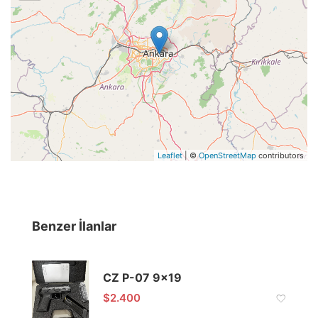
Leaflet
| ©
OpenStreetMap
contributors
Benzer İlanlar
CZ P-07 9×19
$
2.400