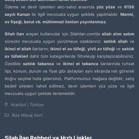
Ödeme ve devir işlemleri alıcı-satıcı arasında
yüz yüze
ve
6136
sayılı Kanun
ile ilgili mevzuata uygun şekilde yapılmalıdır.
Mermi,
av fişeği, barut vb. mühimmat ilanları yayınlanmaz.
Silah ilan
arayan kullanıcılar için Silahilan.com’da
silah alım satım
sürecini mevzuata uygun yürütmeye odaklanırız:
satılık silah
ve
ikinci el silah
ilanlarını;
ikinci el av tüfeği
,
yivli av tüfeği
ve
satılık
av tüfekleri
dahil tüm kategorilerde filtreleyip karşılaştırabilirsiniz.
Özellikle
satılık tabanca
ve
ikinci el tabanca
ilanlarında ruhsat
tipi, konum, durum ve fiyat gibi detayları aynı ekranda net görerek
doğru seçime hızla gidersiniz. Platformumuz mağaza değildir; satış
bedeli siteden tahsil edilmez, devir işlemleri yüz yüze ve ilgili
mevzuata uygun şekilde ilerlemelidir.
İstanbul | Türkiye
Bize Mesaj Atın!
Silah İlan Rehberi ve Hızlı Linkler