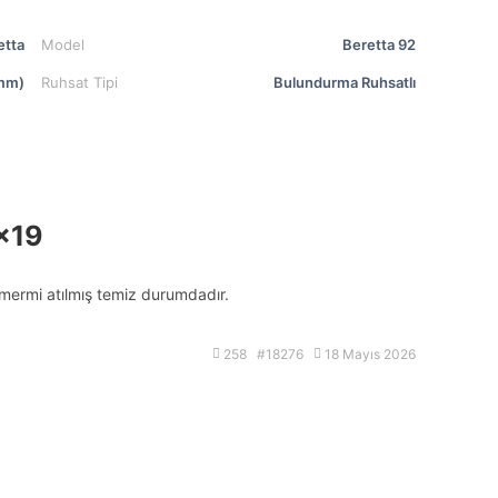
etta
Model
Beretta 92
mm)
Ruhsat Tipi
Bulundurma Ruhsatlı
×19
ermi atılmış temiz durumdadır.
258 #18276
18 Mayıs 2026