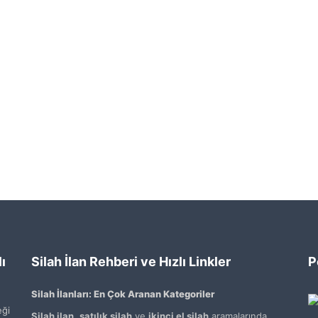
ı
Silah İlan Rehberi ve Hızlı Linkler
P
Silah İlanları: En Çok Aranan Kategoriler
ği
Silah ilan
,
satılık silah
ve
ikinci el silah
aramalarında