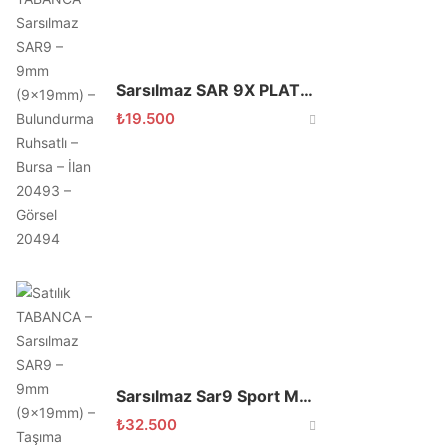
Sarsılmaz SAR 9X PLATINIUM
₺
19.500
Sarsılmaz Sar9 Sport Mete Platinum
₺
32.500