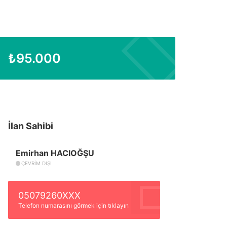
₺
95.000
İlan Sahibi
Emirhan HACIOĞŞU
ÇEVRIM DIŞI
05079260XXX
Telefon numarasını görmek için tıklayın