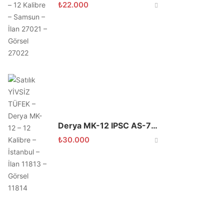
₺
22.000
Derya MK-12 IPSC AS-700 Şarjörlü Av Tüfeği
₺
30.000