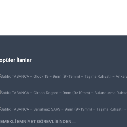
opüler İlanlar
EMEKLİ EMNİYET GÖREVLİSİNDEN ATMACA 53 KLASİK14