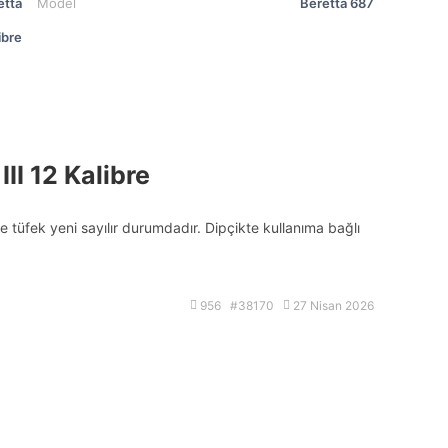
etta
Model
Beretta 687
ibre
II 12 Kalibre
e tüfek yeni sayılır durumdadır. Dipçikte kullanıma bağlı
956 #38170
27 Nisan 2026