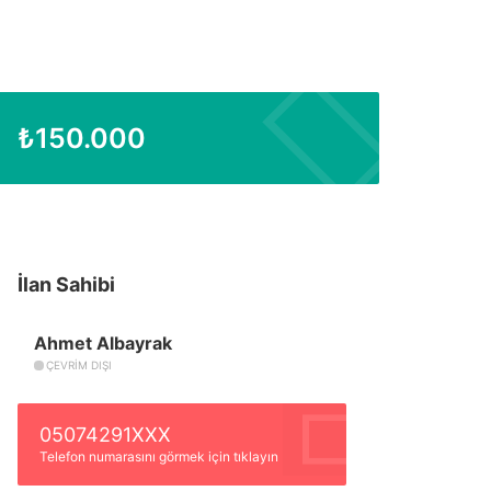
₺
150.000
İlan Sahibi
Ahmet Albayrak
ÇEVRIM DIŞI
05074291XXX
Telefon numarasını görmek için tıklayın