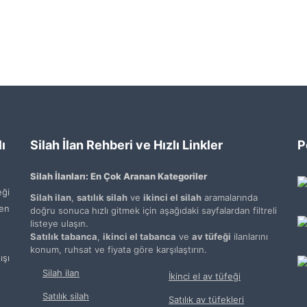
ı
Silah İlan Rehberi ve Hızlı Linkler
P
Silah İlanları: En Çok Aranan Kategoriler
ği
Silah ilan
,
satılık silah
ve
ikinci el silah
aramalarında
den
doğru sonuca hızlı gitmek için aşağıdaki sayfalardan filtreli
listeye ulaşın.
Satılık tabanca
,
ikinci el tabanca
ve
av tüfeği
ilanlarını
konum, ruhsat ve fiyata göre karşılaştırın.
şı
Silah ilan
İkinci el av tüfeği
Satılık silah
Satılık av tüfekleri