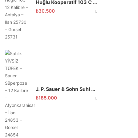
Huğlu Kooperatif 103 C Süperpoze 12 Cal Solak
₺
30.500
J. P. Sauer & Sohn Suhl Süperpoze
₺
185.000