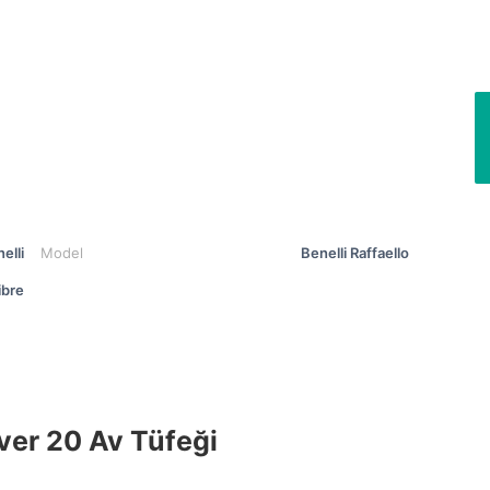
elli
Model
Benelli Raffaello
ibre
lver 20 Av Tüfeği