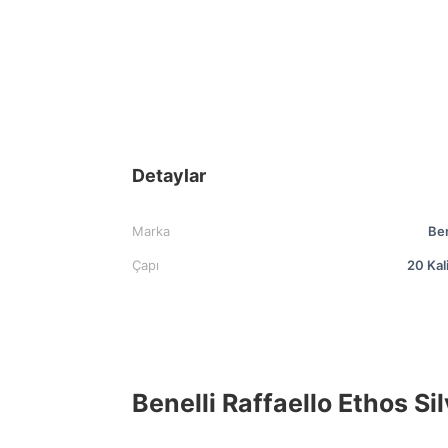
Detaylar
Marka
Ben
Çapı
20 Kal
Benelli Raffaello Ethos Si