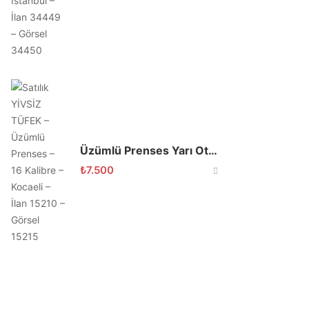
Üzümlü Prenses Yarı Otomatik Av Tüfeği
₺
7.500