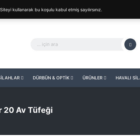
. Siteyi kullanarak bu koşulu kabul etmiş sayılırsınız.
SİLAHLAR
DÜRBÜN & OPTİK
ÜRÜNLER
HAVALI Sİ
er 20 Av Tüfeği