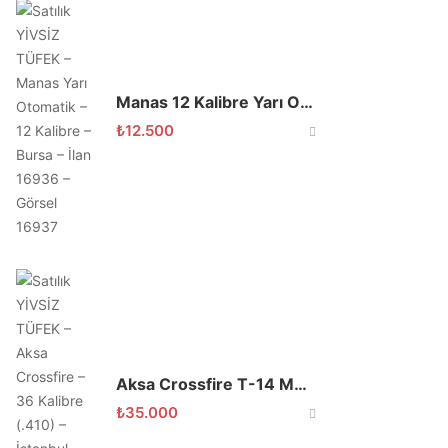
Manas 12 Kalibre Yarı Otomatik Av Tüfeği 7+1
₺
12.500
Aksa Crossfire T-14 Modifiyeli Sadece Denendi
₺
35.000