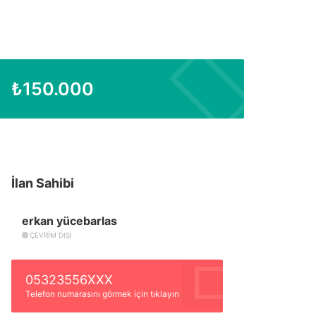
₺
150.000
İlan Sahibi
erkan yücebarlas
ÇEVRIM DIŞI
05323556XXX
Telefon numarasını görmek için tıklayın