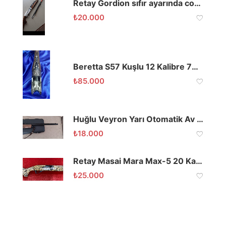
Retay Gordion sıfır ayarında combo set
₺
20.000
Beretta S57 Kuşlu 12 Kalibre 76 Namlu Tek Tetik
₺
85.000
Huğlu Veyron Yarı Otomatik Av Tüfeği
₺
18.000
Retay Masai Mara Max-5 20 Kalibre 66 Namlu
₺
25.000