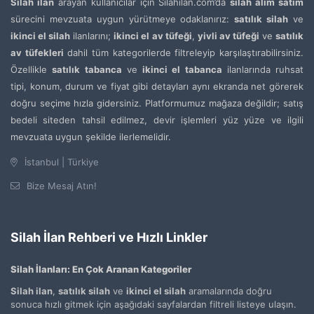
Silah ilan
arayan kullanıcılar için Silahilan.com’da
silah alım satım
sürecini mevzuata uygun yürütmeye odaklanırız:
satılık silah
ve
ikinci el silah
ilanlarını;
ikinci el av tüfeği
,
yivli av tüfeği
ve
satılık
av tüfekleri
dahil tüm kategorilerde filtreleyip karşılaştırabilirsiniz.
Özellikle
satılık tabanca
ve
ikinci el tabanca
ilanlarında ruhsat
tipi, konum, durum ve fiyat gibi detayları aynı ekranda net görerek
doğru seçime hızla gidersiniz. Platformumuz mağaza değildir; satış
bedeli siteden tahsil edilmez, devir işlemleri yüz yüze ve ilgili
mevzuata uygun şekilde ilerlemelidir.
İstanbul | Türkiye
Bize Mesaj Atın!
Silah İlan Rehberi ve Hızlı Linkler
Silah İlanları: En Çok Aranan Kategoriler
Silah ilan
,
satılık silah
ve
ikinci el silah
aramalarında doğru
sonuca hızlı gitmek için aşağıdaki sayfalardan filtreli listeye ulaşın.