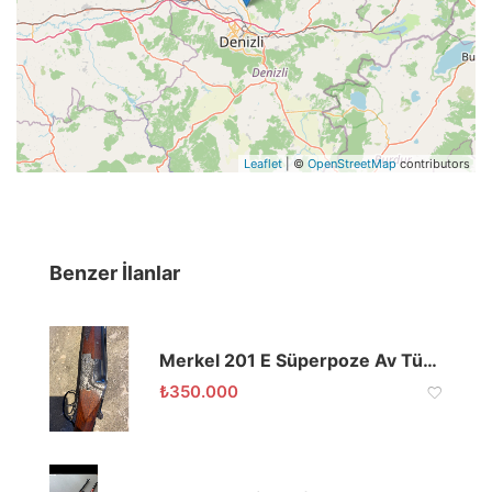
Leaflet
| ©
OpenStreetMap
contributors
Benzer İlanlar
Merkel 201 E Süperpoze Av Tüfeği Sıfır
₺
350.000