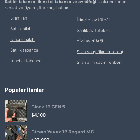
Satılık tabanca
,
ikinci el tabanca
ve
av tüfeği
ilanlarını konum,
ruhsat ve fiyata göre karşılaştırın.
Silah ilan
İkinci el av tüfeği
Satılık silah
Satılık av tüfekleri
İkinci el silah
Yivli av tüfeği
Satılık tabanca
Silah satış (ilan kuralları)
İkinci el tabanca
Silah alım satım rehberi
Popüler İlanlar
Glock 19 GEN 5
$
4.100
Girsan Yavuz 16 Regard MC
₺
22.000