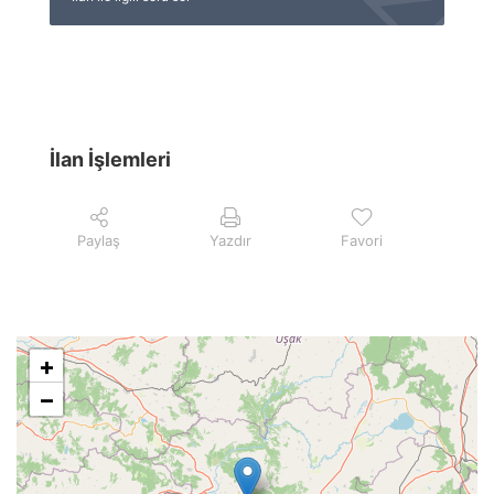
İlan İşlemleri
Paylaş
Yazdır
Favori
+
−