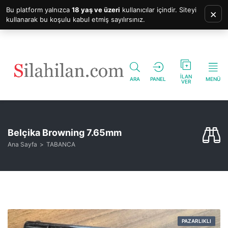
Bu platform yalnızca
18 yaş ve üzeri
kullanıcılar içindir. Siteyi
×
kullanarak bu koşulu kabul etmiş sayılırsınız.
İLAN
ARA
PANEL
MENÜ
VER
Belçika Browning 7.65mm
Ana Sayfa
TABANCA
PAZARLIKLI