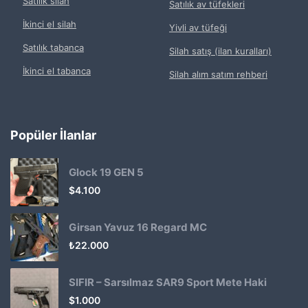
Satılık silah
Satılık av tüfekleri
İkinci el silah
Yivli av tüfeği
Satılık tabanca
Silah satış (ilan kuralları)
İkinci el tabanca
Silah alım satım rehberi
Popüler İlanlar
Glock 19 GEN 5
$
4.100
Girsan Yavuz 16 Regard MC
₺
22.000
SIFIR – Sarsılmaz SAR9 Sport Mete Haki
$
1.000