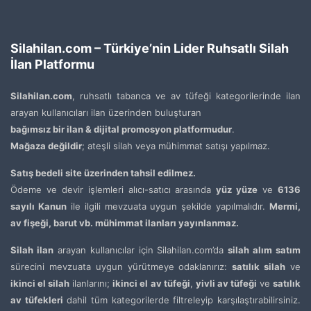
Silahilan.com – Türkiye’nin Lider Ruhsatlı Silah
İlan Platformu
Silahilan.com
, ruhsatlı tabanca ve av tüfeği kategorilerinde ilan
arayan kullanıcıları ilan üzerinden buluşturan
bağımsız bir ilan & dijital promosyon platformudur
.
Mağaza değildir
; ateşli silah veya mühimmat satışı yapılmaz.
Satış bedeli site üzerinden tahsil edilmez.
Ödeme ve devir işlemleri alıcı-satıcı arasında
yüz yüze
ve
6136
sayılı Kanun
ile ilgili mevzuata uygun şekilde yapılmalıdır.
Mermi,
av fişeği, barut vb. mühimmat ilanları yayınlanmaz.
Silah ilan
arayan kullanıcılar için Silahilan.com’da
silah alım satım
sürecini mevzuata uygun yürütmeye odaklanırız:
satılık silah
ve
ikinci el silah
ilanlarını;
ikinci el av tüfeği
,
yivli av tüfeği
ve
satılık
av tüfekleri
dahil tüm kategorilerde filtreleyip karşılaştırabilirsiniz.