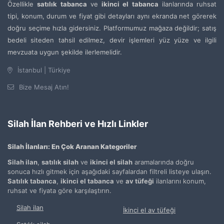
Özellikle
satılık tabanca
ve
ikinci el tabanca
ilanlarında ruhsat
tipi, konum, durum ve fiyat gibi detayları aynı ekranda net görerek
doğru seçime hızla gidersiniz. Platformumuz mağaza değildir; satış
bedeli siteden tahsil edilmez, devir işlemleri yüz yüze ve ilgili
mevzuata uygun şekilde ilerlemelidir.
İstanbul | Türkiye
Bize Mesaj Atın!
Silah İlan Rehberi ve Hızlı Linkler
Silah İlanları: En Çok Aranan Kategoriler
Silah ilan
,
satılık silah
ve
ikinci el silah
aramalarında doğru
sonuca hızlı gitmek için aşağıdaki sayfalardan filtreli listeye ulaşın.
Satılık tabanca
,
ikinci el tabanca
ve
av tüfeği
ilanlarını konum,
ruhsat ve fiyata göre karşılaştırın.
Silah ilan
İkinci el av tüfeği