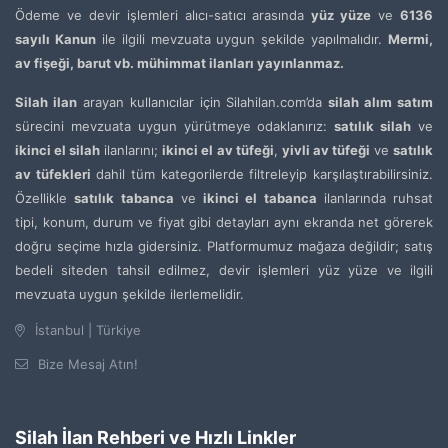
Ödeme ve devir işlemleri alıcı-satıcı arasında
yüz yüze
ve
6136
sayılı Kanun
ile ilgili mevzuata uygun şekilde yapılmalıdır.
Mermi,
av fişeği, barut vb. mühimmat ilanları yayınlanmaz.
Silah ilan
arayan kullanıcılar için Silahilan.com’da
silah alım satım
sürecini mevzuata uygun yürütmeye odaklanırız:
satılık silah
ve
ikinci el silah
ilanlarını;
ikinci el av tüfeği
,
yivli av tüfeği
ve
satılık
av tüfekleri
dahil tüm kategorilerde filtreleyip karşılaştırabilirsiniz.
Özellikle
satılık tabanca
ve
ikinci el tabanca
ilanlarında ruhsat
tipi, konum, durum ve fiyat gibi detayları aynı ekranda net görerek
doğru seçime hızla gidersiniz. Platformumuz mağaza değildir; satış
bedeli siteden tahsil edilmez, devir işlemleri yüz yüze ve ilgili
mevzuata uygun şekilde ilerlemelidir.
İstanbul | Türkiye
Bize Mesaj Atın!
Silah İlan Rehberi ve Hızlı Linkler