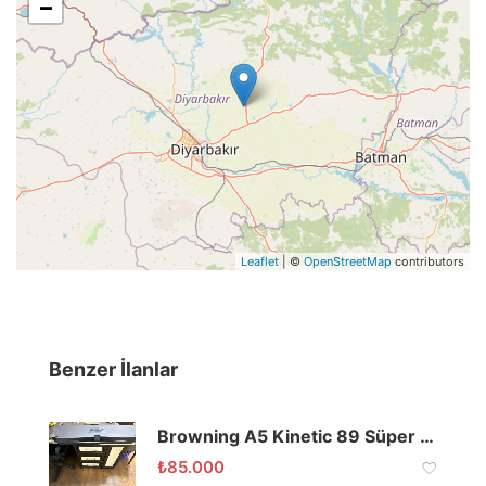
−
Leaflet
| ©
OpenStreetMap
contributors
Benzer İlanlar
Browning A5 Kinetic 89 Süper Magnum
₺
85.000