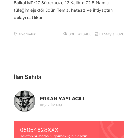
Baikal MP-27 Süperpoze 12 Kalibre 72.5 Namlu
tüfeğim ejektörlüdür. Temiz, hatasız ve ihtiyaçtan
dolayı satılıktır.
Diyarbakır
380 #18480
19 Mayıs 2026
İlan Sahibi
ERKAN YAYLACILI
ÇEVRIM DIŞI
05054828XXX
Telefon numarasını görmek için tıklayın