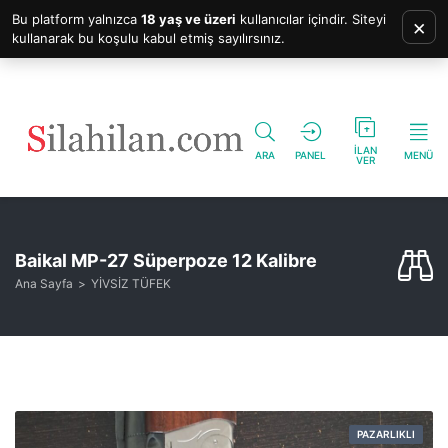
Bu platform yalnızca
18 yaş ve üzeri
kullanıcılar içindir. Siteyi
×
kullanarak bu koşulu kabul etmiş sayılırsınız.
İLAN
ARA
PANEL
MENÜ
VER
Baikal MP-27 Süperpoze 12 Kalibre
Ana Sayfa
YİVSİZ TÜFEK
PAZARLIKLI