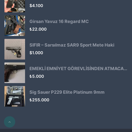
$
4.100
Girsan Yavuz 16 Regard MC
₺
22.000
SIFIR – Sarsılmaz SAR9 Sport Mete Haki
$
1.000
EMEKLİ EMNİYET GÖREVLİSİNDEN ATMACA 53 KLASİK14
₺
5.000
Sig Sauer P229 Elite Platinum 9mm
₺
255.000