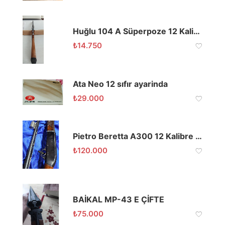
Huğlu 104 A Süperpoze 12 Kalibre 71 Namlu
₺
14.750
Ata Neo 12 sıfır ayarinda
₺
29.000
Pietro Beretta A300 12 Kalibre Çift Namlu Av Tüfeği
₺
120.000
BAİKAL MP-43 E ÇİFTE
₺
75.000