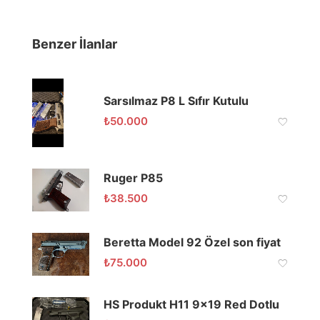
Benzer İlanlar
Sarsılmaz P8 L Sıfır Kutulu
₺
50.000
Ruger P85
₺
38.500
Beretta Model 92 Özel son fiyat
₺
75.000
HS Produkt H11 9×19 Red Dotlu