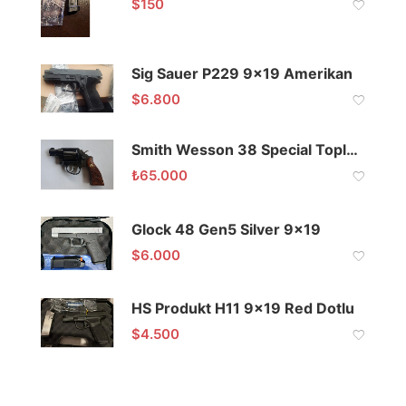
$
150
Sig Sauer P229 9×19 Amerikan
$
6.800
Smith Wesson 38 Special Toplu Siyah
₺
65.000
Glock 48 Gen5 Silver 9×19
$
6.000
HS Produkt H11 9×19 Red Dotlu
$
4.500