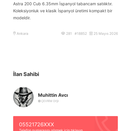
Astra 200 Cub 6.35mm İspanyol tabancam satılıktır.
Koleksiyonluk ve klasik İspanyol üretimi kompakt bir
modeldir.
Ankara
281 #18852
25 Mayıs 2026
İlan Sahibi
Muhittin Avcı
ÇEVRIM DIŞI
05521726XXX
Telefon numarasını görmek için tıklayın