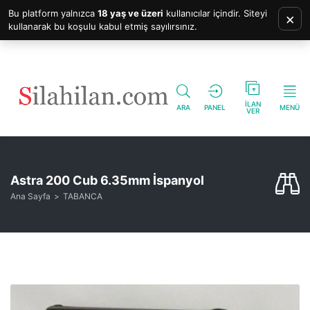
Bu platform yalnızca
18 yaş ve üzeri
kullanıcılar içindir. Siteyi
×
kullanarak bu koşulu kabul etmiş sayılırsınız.
İLAN
ARA
PANEL
MENÜ
VER
Astra 200 Cub 6.35mm İspanyol
Ana Sayfa
TABANCA