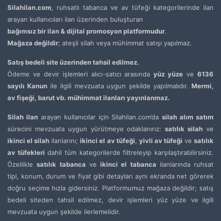
Silahilan.com
, ruhsatlı tabanca ve av tüfeği kategorilerinde ilan
arayan kullanıcıları ilan üzerinden buluşturan
bağımsız bir ilan & dijital promosyon platformudur
.
Mağaza değildir
; ateşli silah veya mühimmat satışı yapılmaz.
Satış bedeli site üzerinden tahsil edilmez.
Ödeme ve devir işlemleri alıcı-satıcı arasında
yüz yüze
ve
6136
sayılı Kanun
ile ilgili mevzuata uygun şekilde yapılmalıdır.
Mermi,
av fişeği, barut vb. mühimmat ilanları yayınlanmaz.
Silah ilan
arayan kullanıcılar için Silahilan.com’da
silah alım satım
sürecini mevzuata uygun yürütmeye odaklanırız:
satılık silah
ve
ikinci el silah
ilanlarını;
ikinci el av tüfeği
,
yivli av tüfeği
ve
satılık
av tüfekleri
dahil tüm kategorilerde filtreleyip karşılaştırabilirsiniz.
Özellikle
satılık tabanca
ve
ikinci el tabanca
ilanlarında ruhsat
tipi, konum, durum ve fiyat gibi detayları aynı ekranda net görerek
doğru seçime hızla gidersiniz. Platformumuz mağaza değildir; satış
bedeli siteden tahsil edilmez, devir işlemleri yüz yüze ve ilgili
mevzuata uygun şekilde ilerlemelidir.