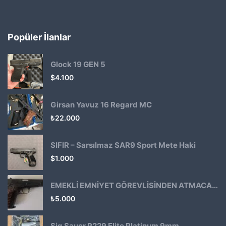
Popüler İlanlar
Glock 19 GEN 5
$
4.100
Girsan Yavuz 16 Regard MC
₺
22.000
SIFIR – Sarsılmaz SAR9 Sport Mete Haki
$
1.000
EMEKLİ EMNİYET GÖREVLİSİNDEN ATMACA 53 KLASİK14
₺
5.000
Sig Sauer P229 Elite Platinum 9mm