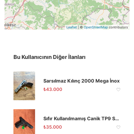
Leaflet
| ©
OpenStreetMap
contributors
Bu Kullanıcının Diğer İlanları
Sarsılmaz Kılınç 2000 Mega İnox
₺
43.000
Sıfır Kullanılmamış Canik TP9 SFX
₺
35.000