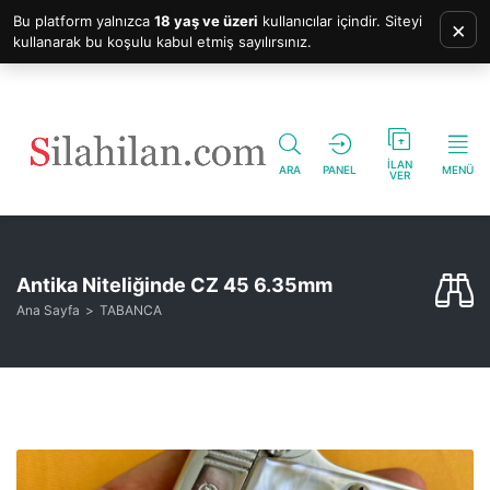
Bu platform yalnızca
18 yaş ve üzeri
kullanıcılar içindir. Siteyi
×
kullanarak bu koşulu kabul etmiş sayılırsınız.
İLAN
ARA
PANEL
MENÜ
VER
Antika Niteliğinde CZ 45 6.35mm
Ana Sayfa
TABANCA