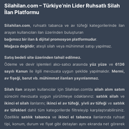
Silahilan.com – Türkiye’nin Lider Ruhsatlı Silah
İlan Platformu
Silahilan.com
, ruhsatlı tabanca ve av tüfeği kategorilerinde ilan
arayan kullanıcıları ilan üzerinden buluşturan
bağımsız bir ilan & dijital promosyon platformudur
.
Mağaza değildir
; ateşli silah veya mühimmat satışı yapılmaz.
Satış bedeli site üzerinden tahsil edilmez.
Ödeme ve devir işlemleri alıcı-satıcı arasında
yüz yüze
ve
6136
sayılı Kanun
ile ilgili mevzuata uygun şekilde yapılmalıdır.
Mermi,
av fişeği, barut vb. mühimmat ilanları yayınlanmaz.
Silah ilan
arayan kullanıcılar için Silahilan.com’da
silah alım satım
sürecini mevzuata uygun yürütmeye odaklanırız:
satılık silah
ve
ikinci el silah
ilanlarını;
ikinci el av tüfeği
,
yivli av tüfeği
ve
satılık
av tüfekleri
dahil tüm kategorilerde filtreleyip karşılaştırabilirsiniz.
Özellikle
satılık tabanca
ve
ikinci el tabanca
ilanlarında ruhsat
tipi, konum, durum ve fiyat gibi detayları aynı ekranda net görerek