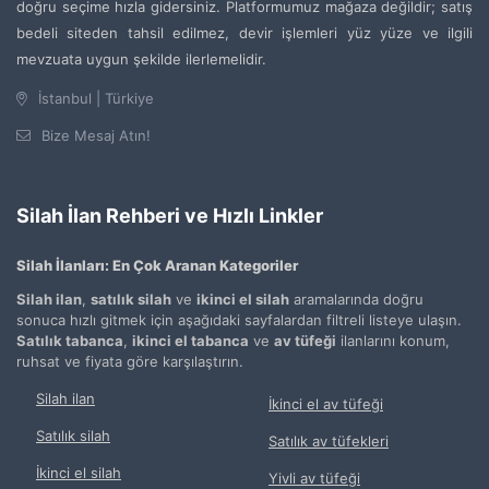
doğru seçime hızla gidersiniz. Platformumuz mağaza değildir; satış
bedeli siteden tahsil edilmez, devir işlemleri yüz yüze ve ilgili
mevzuata uygun şekilde ilerlemelidir.
İstanbul | Türkiye
Bize Mesaj Atın!
Silah İlan Rehberi ve Hızlı Linkler
Silah İlanları: En Çok Aranan Kategoriler
Silah ilan
,
satılık silah
ve
ikinci el silah
aramalarında doğru
sonuca hızlı gitmek için aşağıdaki sayfalardan filtreli listeye ulaşın.
Satılık tabanca
,
ikinci el tabanca
ve
av tüfeği
ilanlarını konum,
ruhsat ve fiyata göre karşılaştırın.
Silah ilan
İkinci el av tüfeği
Satılık silah
Satılık av tüfekleri
İkinci el silah
Yivli av tüfeği