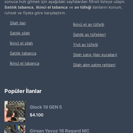
sonuca hızlı gitmek için aşağıdaki sayfalardan filtreli listeye ulaşın.
Satılık tabanca
,
ikinci el tabanca
ve
av tüfeği
ilanlarını konum,
ruhsat ve fiyata göre karşılaştırın.
Silah ilan
İkinci el av tüfeği
Satılık silah
Satılık av tüfekleri
İkinci el silah
Yivli av tüfeği
Satılık tabanca
Silah satış (ilan kuralları)
İkinci el tabanca
Silah alım satım rehberi
Popüler İlanlar
Glock 19 GEN 5
$
4.100
Girsan Yavuz 16 Regard MC