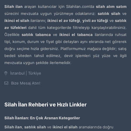
Silah ilan
arayan kullanıcılar için Silahilan.com’da
silah alım satım
sürecini mevzuata uygun yürütmeye odaklanırız:
satılık silah
ve
ikinci el silah
ilanlarını;
ikinci el av tüfeği
,
yivli av tüfeği
ve
satılık
av tüfekleri
dahil tüm kategorilerde filtreleyip karşılaştırabilirsiniz.
Özellikle
satılık tabanca
ve
ikinci el tabanca
ilanlarında ruhsat
tipi, konum, durum ve fiyat gibi detayları aynı ekranda net görerek
doğru seçime hızla gidersiniz. Platformumuz mağaza değildir; satış
bedeli siteden tahsil edilmez, devir işlemleri yüz yüze ve ilgili
mevzuata uygun şekilde ilerlemelidir.
İstanbul | Türkiye
Bize Mesaj Atın!
Silah İlan Rehberi ve Hızlı Linkler
Silah İlanları: En Çok Aranan Kategoriler
Silah ilan
,
satılık silah
ve
ikinci el silah
aramalarında doğru