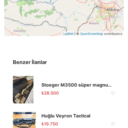
Leaflet
| ©
OpenStreetMap
contributors
Benzer İlanlar
Stoeger M3500 süper magnum kaz ve ördek avcıları için birinci sınıf silah
₺
28.500
Huğlu Veyron Tactical
₺
19.750