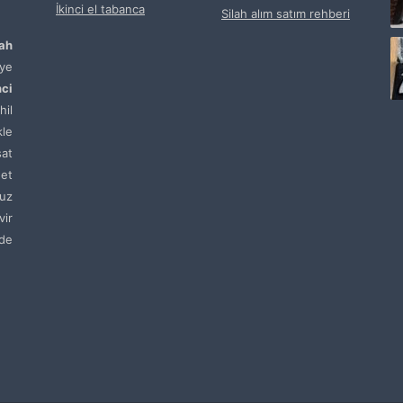
İkinci el tabanca
Silah alım satım rehberi
lah
ye
nci
hil
kle
sat
net
uz
vir
de