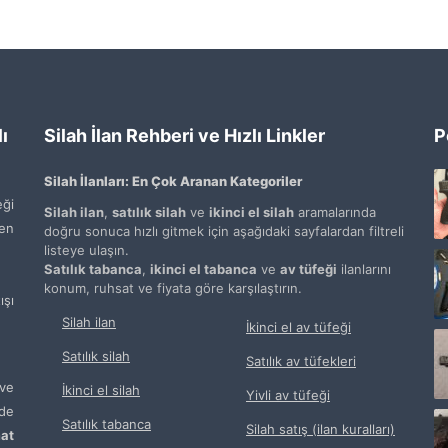
ı
Silah İlan Rehberi ve Hızlı Linkler
P
Silah İlanları: En Çok Aranan Kategoriler
ği
Silah ilan
,
satılık silah
ve
ikinci el silah
aramalarında
den
doğru sonuca hızlı gitmek için aşağıdaki sayfalardan filtreli
listeye ulaşın.
Satılık tabanca
,
ikinci el tabanca
ve
av tüfeği
ilanlarını
konum, ruhsat ve fiyata göre karşılaştırın.
şı
Silah ilan
İkinci el av tüfeği
Satılık silah
Satılık av tüfekleri
ve
İkinci el silah
Yivli av tüfeği
de
Satılık tabanca
Silah satış (ilan kuralları)
at