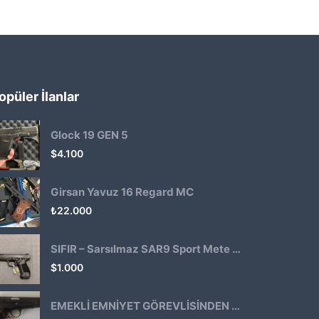
opüler İlanlar
Glock 19 GEN 5
$
4.100
Girsan Yavuz 16 Regard MC
₺
22.000
SIFIR – Sarsılmaz SAR9 Sport Mete Haki
$
1.000
EMEKLİ EMNİYET GÖREVLİSİNDEN ATMACA 53 KLASİK14