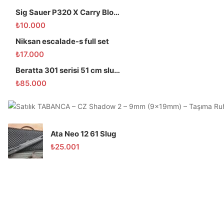
Sig Sauer P320 X Carry Blowback Havalı Tabanca
₺
10.000
Niksan escalade-s full set
₺
17.000
Beratta 301 serisi 51 cm slug domuz tüfeği
₺
85.000
Ata Neo 12 61 Slug
₺
25.001