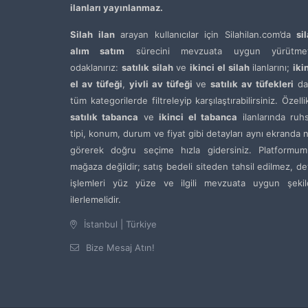
ilanları yayınlanmaz.
Silah ilan
arayan kullanıcılar için Silahilan.com’da
si
alım satım
sürecini mevzuata uygun yürütme
odaklanırız:
satılık silah
ve
ikinci el silah
ilanlarını;
iki
el av tüfeği
,
yivli av tüfeği
ve
satılık av tüfekleri
da
tüm kategorilerde filtreleyip karşılaştırabilirsiniz. Özelli
satılık tabanca
ve
ikinci el tabanca
ilanlarında ruh
tipi, konum, durum ve fiyat gibi detayları aynı ekranda 
görerek doğru seçime hızla gidersiniz. Platformum
mağaza değildir; satış bedeli siteden tahsil edilmez, de
işlemleri yüz yüze ve ilgili mevzuata uygun şekil
ilerlemelidir.
İstanbul | Türkiye
Bize Mesaj Atın!